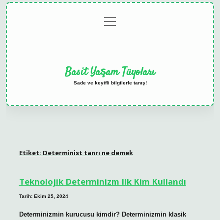
menüyü
Anasayfa
Gizlilik
Yasal
Hakkımızda
aç
Politikası
Uyarı
Basit Yaşam Tüyoları
Sade ve keyifli bilgilerle tanış!
Etiket:
Determinist tanrı ne demek
Teknolojik Determinizm Ilk Kim Kullandı
Tarih: Ekim 25, 2024
Determinizmin kurucusu kimdir? Determinizmin klasik