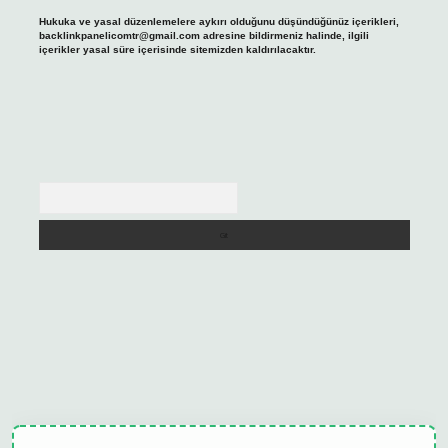
Hukuka ve yasal düzenlemelere aykırı olduğunu düşündüğünüz içerikleri,
backlinkpanelicomtr@gmail.com
adresine bildirmeniz halinde, ilgili
içerikler yasal süre içerisinde sitemizden kaldırılacaktır.
Arama
ulipbet güncel