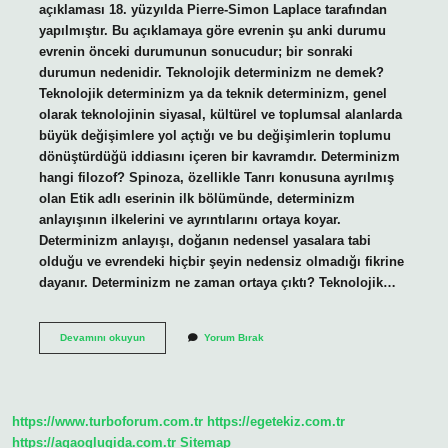
açıklaması 18. yüzyılda Pierre-Simon Laplace tarafından
yapılmıştır. Bu açıklamaya göre evrenin şu anki durumu
evrenin önceki durumunun sonucudur; bir sonraki
durumun nedenidir. Teknolojik determinizm ne demek?
Teknolojik determinizm ya da teknik determinizm, genel
olarak teknolojinin siyasal, kültürel ve toplumsal alanlarda
büyük değişimlere yol açtığı ve bu değişimlerin toplumu
dönüştürdüğü iddiasını içeren bir kavramdır. Determinizm
hangi filozof? Spinoza, özellikle Tanrı konusuna ayrılmış
olan Etik adlı eserinin ilk bölümünde, determinizm
anlayışının ilkelerini ve ayrıntılarını ortaya koyar.
Determinizm anlayışı, doğanın nedensel yasalara tabi
olduğu ve evrendeki hiçbir şeyin nedensiz olmadığı fikrine
dayanır. Determinizm ne zaman ortaya çıktı? Teknolojik…
Teknolojik
Devamını okuyun
Yorum Bırak
Determinizm
Ilk
Kim
Kullandı
https://www.turboforum.com.tr
https://egetekiz.com.tr
https://agaoglugida.com.tr
Sitemap