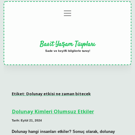
menüyü
Anasayfa
Gizlilik
Yasal
Hakkımızda
aç
Politikası
Uyarı
Basit Yaşam Tüyoları
Sade ve keyifli bilgilerle tanış!
Etiket:
Dolunay etkisi ne zaman bitecek
Dolunay Kimleri Olumsuz Etkiler
Tarih: Eylül 21, 2024
Dolunay hangi insanları etkiler? Sonuç olarak, dolunay