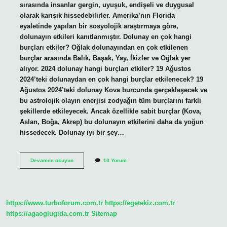
sırasında insanlar gergin, uyuşuk, endişeli ve duygusal
olarak karışık hissedebilirler. Amerika’nın Florida
eyaletinde yapılan bir sosyolojik araştırmaya göre,
dolunayın etkileri kanıtlanmıştır. Dolunay en çok hangi
burçları etkiler? Oğlak dolunayından en çok etkilenen
burçlar arasında Balık, Başak, Yay, İkizler ve Oğlak yer
alıyor. 2024 dolunay hangi burçları etkiler? 19 Ağustos
2024’teki dolunaydan en çok hangi burçlar etkilenecek? 19
Ağustos 2024’teki dolunay Kova burcunda gerçekleşecek ve
bu astrolojik olayın enerjisi zodyağın tüm burçlarını farklı
şekillerde etkileyecek. Ancak özellikle sabit burçlar (Kova,
Aslan, Boğa, Akrep) bu dolunayın etkilerini daha da yoğun
hissedecek. Dolunay iyi bir şey…
Dolunay
Devamını okuyun
10 Yorum
Kimleri
Olumsuz
Etkiler
https://www.turboforum.com.tr
https://egetekiz.com.tr
https://agaoglugida.com.tr
Sitemap