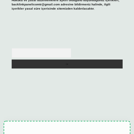
Hukuka ve yasal düzenlemelere aykırı olduğunu düşündüğünüz içerikleri,
backlinkpanelicomtr@gmail.com
adresine bildirmeniz halinde, ilgili
içerikler yasal süre içerisinde sitemizden kaldırılacaktır.
Arama
ulipbet güncel