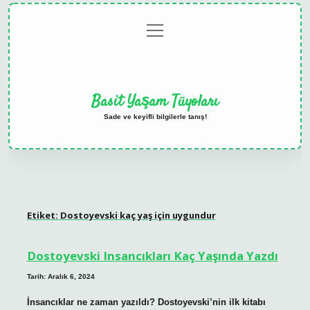
menüyü
Anasayfa
Gizlilik
Yasal
Hakkımızda
aç
Politikası
Uyarı
Basit Yaşam Tüyoları
Sade ve keyifli bilgilerle tanış!
Etiket:
Dostoyevski kaç yaş için uygundur
Dostoyevski Insancıkları Kaç Yaşında Yazdı
Tarih: Aralık 6, 2024
İnsancıklar ne zaman yazıldı? Dostoyevski’nin ilk kitabı