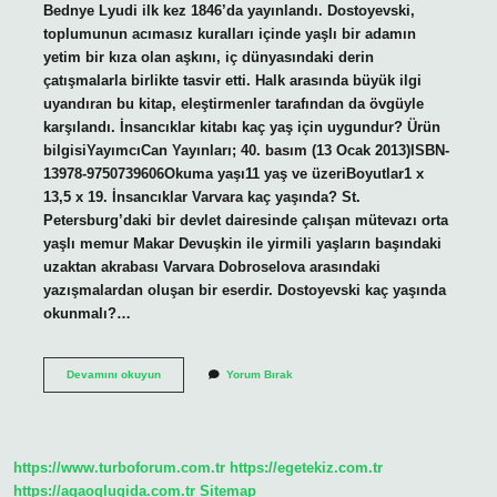
Bednye Lyudi ilk kez 1846’da yayınlandı. Dostoyevski,
toplumunun acımasız kuralları içinde yaşlı bir adamın
yetim bir kıza olan aşkını, iç dünyasındaki derin
çatışmalarla birlikte tasvir etti. Halk arasında büyük ilgi
uyandıran bu kitap, eleştirmenler tarafından da övgüyle
karşılandı. İnsancıklar kitabı kaç yaş için uygundur? Ürün
bilgisiYayımcıCan Yayınları; 40. basım (13 Ocak 2013)ISBN-
13978-9750739606Okuma yaşı11 yaş ve üzeriBoyutlar1 x
13,5 x 19. İnsancıklar Varvara kaç yaşında? St.
Petersburg’daki bir devlet dairesinde çalışan mütevazı orta
yaşlı memur Makar Devuşkin ile yirmili yaşların başındaki
uzaktan akrabası Varvara Dobroselova arasındaki
yazışmalardan oluşan bir eserdir. Dostoyevski kaç yaşında
okunmalı?…
Dostoyevski
Devamını okuyun
Yorum Bırak
Insancıkları
Kaç
Yaşında
Yazdı
https://www.turboforum.com.tr
https://egetekiz.com.tr
https://agaoglugida.com.tr
Sitemap