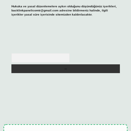
Hukuka ve yasal düzenlemelere aykırı olduğunu düşündüğünüz içerikleri,
backlinkpanelicomtr@gmail.com
adresine bildirmeniz halinde, ilgili
içerikler yasal süre içerisinde sitemizden kaldırılacaktır.
Arama
ulipbet güncel