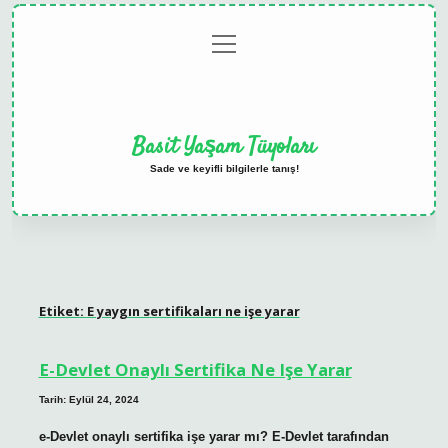
menüyü
Anasayfa
Gizlilik
Yasal
Hakkımızda
aç
Politikası
Uyarı
Basit Yaşam Tüyoları
Sade ve keyifli bilgilerle tanış!
Etiket:
E yaygın sertifikaları ne işe yarar
E-Devlet Onaylı Sertifika Ne Işe Yarar
Tarih: Eylül 24, 2024
e-Devlet onaylı sertifika işe yarar mı? E-Devlet tarafından