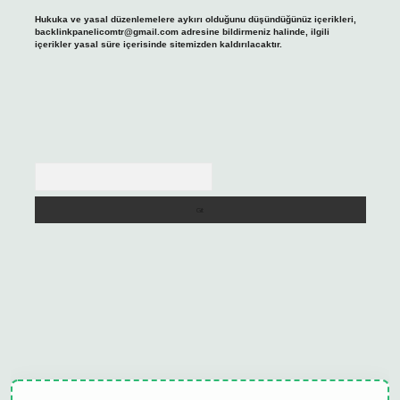
Hukuka ve yasal düzenlemelere aykırı olduğunu düşündüğünüz içerikleri,
backlinkpanelicomtr@gmail.com
adresine bildirmeniz halinde, ilgili
içerikler yasal süre içerisinde sitemizden kaldırılacaktır.
Arama
tulipbet güncel