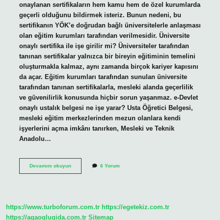
onaylanan sertifikaların hem kamu hem de özel kurumlarda
geçerli olduğunu bildirmek isteriz. Bunun nedeni, bu
sertifikanın YÖK’e doğrudan bağlı üniversitelerle anlaşması
olan eğitim kurumları tarafından verilmesidir. Üniversite
onaylı sertifika ile işe girilir mi? Üniversiteler tarafından
tanınan sertifikalar yalnızca bir bireyin eğitiminin temelini
oluşturmakla kalmaz, aynı zamanda birçok kariyer kapısını
da açar. Eğitim kurumları tarafından sunulan üniversite
tarafından tanınan sertifikalarla, mesleki alanda geçerlilik
ve güvenilirlik konusunda hiçbir sorun yaşanmaz. e-Devlet
onaylı ustalık belgesi ne işe yarar? Usta Öğretici Belgesi,
mesleki eğitim merkezlerinden mezun olanlara kendi
işyerlerini açma imkânı tanırken, Mesleki ve Teknik
Anadolu…
E-
Devamını okuyun
6 Yorum
Devlet
Onaylı
Sertifika
Ne
Işe
https://www.turboforum.com.tr
https://egetekiz.com.tr
Yarar
https://agaoglugida.com.tr
Sitemap