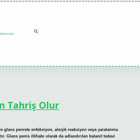
akkımızda
n Tahriş Olur
kle glans peniste enfeksiyon, alerjik reaksiyon veya yaralanma
ır. Glans penis iltihabı olarak da adlandırılan balanit tedavi