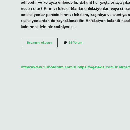
edilebilir ve kolayca önlenebilir. Balanit her yaşta ortaya çıka
neden olur? Kırmızı lekeler Mantar enfeksiyonları veya cinsel
enfeksiyonlar peniste kırmızı lekelere, kaşıntıya ve akıntıya ne
reaksiyonlardan da kaynaklanabilir. Enfeksiyon balaniti nası
kaldırmak için bir antibiyotik…
Erkek
Devamını okuyun
12 Yorum
Cinsel
Organı
Neden
Tahriş
Olur
https://www.turboforum.com.tr
https://egetekiz.com.tr
https: