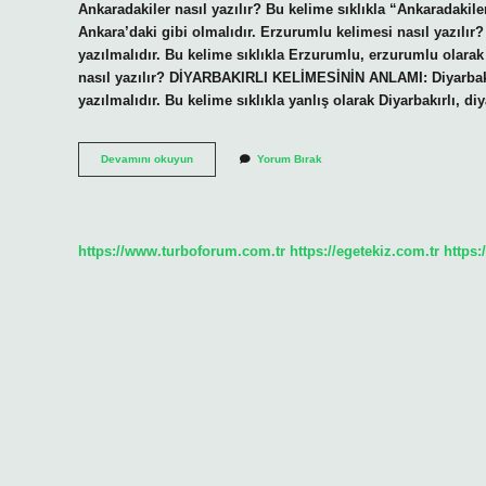
Ankaradakiler nasıl yazılır? Bu kelime sıklıkla “Ankaradakile
Ankara’daki gibi olmalıdır. Erzurumlu kelimesi nasıl yazı
yazılmalıdır. Bu kelime sıklıkla Erzurumlu, erzurumlu olarak 
nasıl yazılır? DİYARBAKIRLI KELİMESİNİN ANLAMI: Diyarbakır
yazılmalıdır. Bu kelime sıklıkla yanlış olarak Diyarbakırlı, di
Gaziantepliler
Devamını okuyun
Yorum Bırak
Nasıl
Yazılır
https://www.turboforum.com.tr
https://egetekiz.com.tr
https: