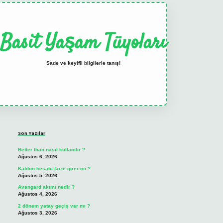
Basit Yaşam Tüyoları
Sade ve keyifli bilgilerle tanış!
Sidebar
elexbet
tulipbet güncel
Son Yazılar
Better than nasıl kullanılır ?
Ağustos 6, 2026
Katılım hesabı faize girer mi ?
Ağustos 5, 2026
Avangard akımı nedir ?
Ağustos 4, 2026
2 dönem yatay geçiş var mı ?
Ağustos 3, 2026