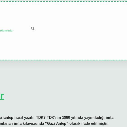
akkımızda
ır
Gaziantep nasıl yazılır TDK? TDK’nın 1980 yılında yayımladığı imla
ımlanan imla kılavuzunda “Gazi Antep” olarak ifade edilmiştir.