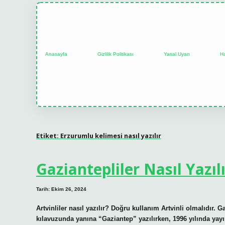
Anasayfa
Gizlilik Politikası
Yasal Uyarı
H
Etiket:
Erzurumlu kelimesi nasıl yazılır
Gaziantepliler Nasıl Yazıl
Tarih: Ekim 26, 2024
Artvinliler nasıl yazılır? Doğru kullanım Artvinli olmalıdır. 
kılavuzunda yanına “Gaziantep” yazılırken, 1996 yılında yay