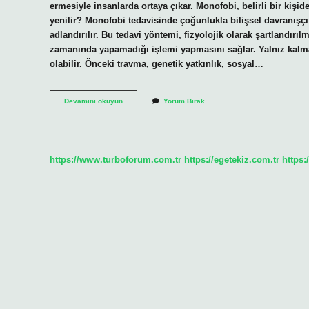
ermesiyle insanlarda ortaya çıkar. Monofobi, belirli bir kişi
yenilir? Monofobi tedavisinde çoğunlukla bilişsel davranışçı 
adlandırılır. Bu tedavi yöntemi, fizyolojik olarak şartlandırı
zamanında yapamadığı işlemi yapmasını sağlar. Yalnız kalma
olabilir. Önceki travma, genetik yatkınlık, sosyal…
Monofobi
Devamını okuyun
Yorum Bırak
Ne
Korkusu
https://www.turboforum.com.tr
https://egetekiz.com.tr
https: