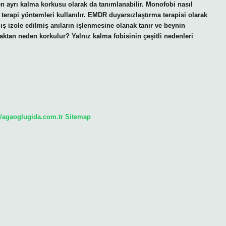
den ayrı kalma korkusu olarak da tanımlanabilir. Monofobi nasıl
terapi yöntemleri kullanılır. EMDR duyarsızlaştırma terapisi olarak
lmış izole edilmiş anıların işlenmesine olanak tanır ve beynin
ktan neden korkulur? Yalnız kalma fobisinin çeşitli nedenleri
//agaoglugida.com.tr
Sitemap