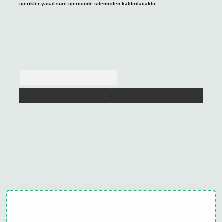
içerikler yasal süre içerisinde sitemizden kaldırılacaktır.
Arama
ulipbet güncel