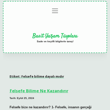
menüyü
Anasayfa
Gizlilik
Yasal
Hakkımızda
aç
Politikası
Uyarı
Basit Yaşam Tüyoları
Sade ve keyifli bilgilerle tanış!
Etiket:
Felsefe bilime dayalı mıdır
Felsefe Bilime Ne Kazandırır
Tarih: Eylül 25, 2024
Felsefe bize ne kazandırır? 1- Felsefe, insanın gerçeği