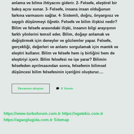
anlama ve bilme ihtiyacını giderir. 2- Felsefe, eleştirel bir
bakış açısı sunar. 3- Felsefe, insana insan olduğunun
farkına varmasını sağlar. 4- Sistemli, doğru, önyargısız ve
saygılı düşünmeyi öğretir. Felsefe ve bilim ilişkisi nedir?
Bilim ve felsefe arasındaki ilişki, insanın bilgi arayışının
farklı yönlerini temsil eder. Bilim, doğayı anlamak ve
değiştirmek için deneyler ve gözlemler yapar. Felsefe,
gerçekliği, değerleri ve anlamı sorgulamak için mantık ve
eleştiri kullanır. Bilim ve felsefe hem iş birliğini hem de
eleştiriyi içerir. Bilim felsefesi ne işe yarar? Bilimin
felsefeden ayrılmasından sonra, felsefenin bilimsel
düşüncesi bilim felsefesinin içeriğini oluşturur.…
Felsefe
Devamını okuyun
8 Yorum
Bilime
Ne
Kazandırır
https://www.turboforum.com.tr
https://egetekiz.com.tr
https://agaoglugida.com.tr
Sitemap