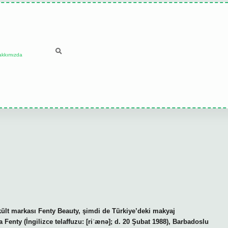
akkımızda
ült markası Fenty Beauty, şimdi de Türkiye’deki makyaj
Fenty (İngilizce telaffuzu: [riˈænə]; d. 20 Şubat 1988), Barbadoslu