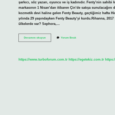
şarkıcı, söz yazarı, oyuncu ve iş kadınıdır. Fenty’nin sahib
markasının 1 Nisan’dan itibaren Çin’de satışa sunulacağını 
kozmetik devi haline gelen Fenty Beauty, geçtiğimiz hafta H
yılında 29 yaşındayken Fenty Beauty’yi kurdu.Rihanna, 2017
ülkelerde var? Sephora,…
Fenty
Devamını okuyun
Yorum Bırak
Beauty
Nerede
https://www.turboforum.com.tr
https://egetekiz.com.tr
https: