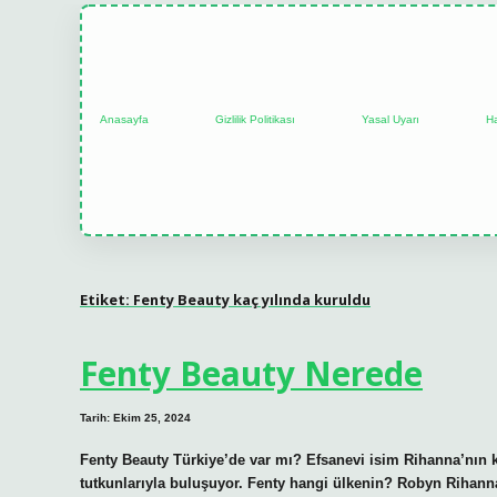
Anasayfa
Gizlilik Politikası
Yasal Uyarı
H
Etiket:
Fenty Beauty kaç yılında kuruldu
Fenty Beauty Nerede
Tarih: Ekim 25, 2024
Fenty Beauty Türkiye’de var mı? Efsanevi isim Rihanna’nın k
tutkunlarıyla buluşuyor. Fenty hangi ülkenin? Robyn Rihanna 