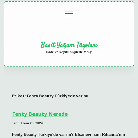
menüyü
Anasayfa
Gizlilik
Yasal
Hakkımızda
aç
Politikası
Uyarı
Basit Yaşam Tüyoları
Sade ve keyifli bilgilerle tanış!
Etiket:
Fenty Beauty Türkiyede var mı
Fenty Beauty Nerede
Tarih: Ekim 25, 2024
Fenty Beauty Türkiye’de var mı? Efsanevi isim Rihanna’nın