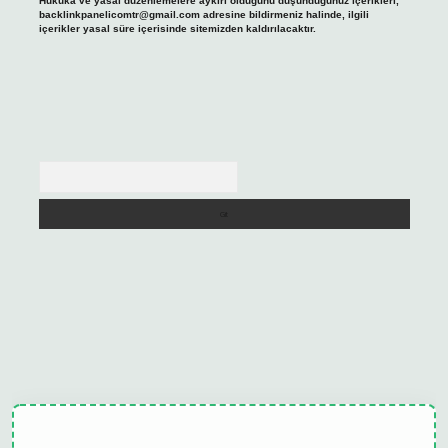
Hukuka ve yasal düzenlemelere aykırı olduğunu düşündüğünüz içerikleri,
backlinkpanelicomtr@gmail.com
adresine bildirmeniz halinde, ilgili
içerikler yasal süre içerisinde sitemizden kaldırılacaktır.
Arama
tulipbet güncel