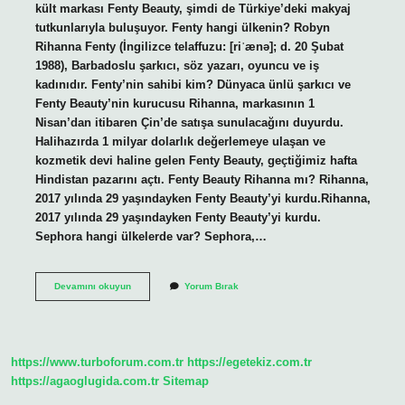
kült markası Fenty Beauty, şimdi de Türkiye’deki makyaj
tutkunlarıyla buluşuyor. Fenty hangi ülkenin? Robyn
Rihanna Fenty (İngilizce telaffuzu: [riˈænə]; d. 20 Şubat
1988), Barbadoslu şarkıcı, söz yazarı, oyuncu ve iş
kadınıdır. Fenty’nin sahibi kim? Dünyaca ünlü şarkıcı ve
Fenty Beauty’nin kurucusu Rihanna, markasının 1
Nisan’dan itibaren Çin’de satışa sunulacağını duyurdu.
Halihazırda 1 milyar dolarlık değerlemeye ulaşan ve
kozmetik devi haline gelen Fenty Beauty, geçtiğimiz hafta
Hindistan pazarını açtı. Fenty Beauty Rihanna mı? Rihanna,
2017 yılında 29 yaşındayken Fenty Beauty’yi kurdu.Rihanna,
2017 yılında 29 yaşındayken Fenty Beauty’yi kurdu.
Sephora hangi ülkelerde var? Sephora,…
Fenty
Devamını okuyun
Yorum Bırak
Beauty
Nerede
https://www.turboforum.com.tr
https://egetekiz.com.tr
https://agaoglugida.com.tr
Sitemap