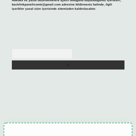
Hukuka ve yasal düzenlemelere aykırı olduğunu düşündüğünüz içerikleri,
backlinkpanelicomtr@gmail.com
adresine bildirmeniz halinde, ilgili
içerikler yasal süre içerisinde sitemizden kaldırılacaktır.
Arama
tulipbet güncel