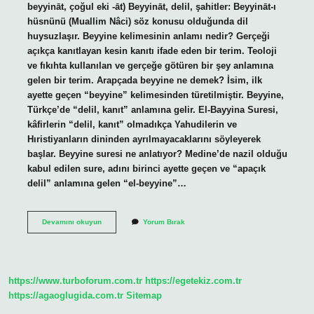
beyyināt, çoğul eki -āt) Beyyināt, delil, şahitler: Beyyināt-ı
hüsnünü (Muallim Nâci) söz konusu olduğunda dil
huysuzlaşır. Beyyine kelimesinin anlamı nedir? Gerçeği
açıkça kanıtlayan kesin kanıtı ifade eden bir terim. Teoloji
ve fıkıhta kullanılan ve gerçeğe götüren bir şey anlamına
gelen bir terim. Arapçada beyyine ne demek? İsim, ilk
ayette geçen “beyyine” kelimesinden türetilmiştir. Beyyine,
Türkçe’de “delil, kanıt” anlamına gelir. El-Bayyina Suresi,
kâfirlerin “delil, kanıt” olmadıkça Yahudilerin ve
Hıristiyanların dininden ayrılmayacaklarını söyleyerek
başlar. Beyyine suresi ne anlatıyor? Medine’de nazil olduğu
kabul edilen sure, adını birinci ayette geçen ve “apaçık
delil” anlamına gelen “el-beyyine”…
Beyyinat
Devamını okuyun
Yorum Bırak
Kelimesinin
Anlamı
Nedir
https://www.turboforum.com.tr
https://egetekiz.com.tr
https://agaoglugida.com.tr
Sitemap