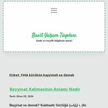
menüyü
Anasayfa
Gizlilik
Yasal
Hakkımızda
aç
Politikası
Uyarı
Basit Yaşam Tüyoları
Sade ve keyifli bilgilerle tanış!
Etiket:
FIHA kütübün kayyimeh ne demek
Beyyinat Kelimesinin Anlamı Nedir
Tarih: Ekim 29, 2024
Beyyinat ne demek? Kubbealtı Sözlüğü (ﺑﻴّﻨﺎﺕ) i. (Ar.