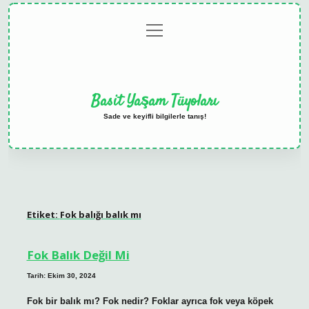
menüyü
Anasayfa
Gizlilik
Yasal
Hakkımızda
aç
Politikası
Uyarı
Basit Yaşam Tüyoları
Sade ve keyifli bilgilerle tanış!
Etiket:
Fok balığı balık mı
Fok Balık Değil Mi
Tarih: Ekim 30, 2024
Fok bir balık mı? Fok nedir? Foklar ayrıca fok veya köpek