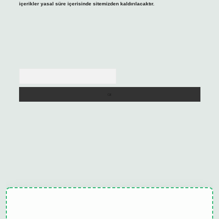
içerikler yasal süre içerisinde sitemizden kaldırılacaktır.
Arama
ulipbet güncel