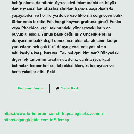
balığı olarak da bilinir. Ayrıca etçil takımındaki en büyük
deniz memelileri ailesine aittirler. Karada veya denizde
yaşayabilen ve her iki yerde de özelliklerini sergileyen balık
türlerinden biridir. Fok hangi hayvan grubuna girer? Foklar
veya Phocidae, etçil takımındaki yüzgeçayaklıların en
büyük ailesidir. Yunus balık değil mi? Öncelikle bilim
dünyasının balık değil deniz memelisi olarak tanımladığı
yunusların pek çok türü dünya genelinde yok olma
tehlikesiyle karşı karşıya. Fok balığını kim yer? Dünyadaki
diğer fok türlerinin avcıları da deniz canlılarıydı; katil
balinalar, leopar fokları, köpekbalıkları, kutup ayıları ve
hatta çakallar gibi. Peki…
Fok
Devamını okuyun
Yorum Bırak
Balık
Değil
Mi
https://www.turboforum.com.tr
https://egetekiz.com.tr
https://agaoglugida.com.tr
Sitemap