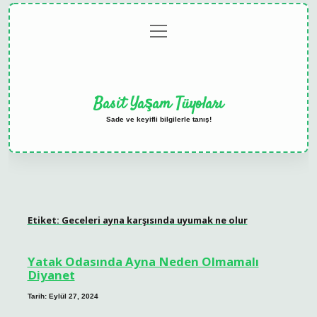
menüyü
Anasayfa
Gizlilik
Yasal
Hakkımızda
aç
Politikası
Uyarı
Basit Yaşam Tüyoları
Sade ve keyifli bilgilerle tanış!
Etiket:
Geceleri ayna karşısında uyumak ne olur
Yatak Odasında Ayna Neden Olmamalı
Diyanet
Tarih: Eylül 27, 2024