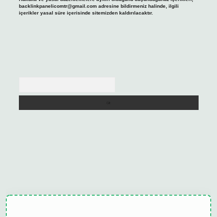
backlinkpanelicomtr@gmail.com
adresine bildirmeniz halinde, ilgili
içerikler yasal süre içerisinde sitemizden kaldırılacaktır.
Arama
ulipbet güncel