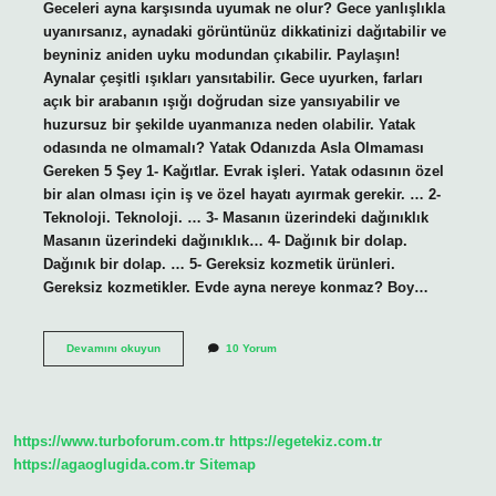
Geceleri ayna karşısında uyumak ne olur? Gece yanlışlıkla
uyanırsanız, aynadaki görüntünüz dikkatinizi dağıtabilir ve
beyniniz aniden uyku modundan çıkabilir. Paylaşın!
Aynalar çeşitli ışıkları yansıtabilir. Gece uyurken, farları
açık bir arabanın ışığı doğrudan size yansıyabilir ve
huzursuz bir şekilde uyanmanıza neden olabilir. Yatak
odasında ne olmamalı? Yatak Odanızda Asla Olmaması
Gereken 5 Şey 1- Kağıtlar. Evrak işleri. Yatak odasının özel
bir alan olması için iş ve özel hayatı ayırmak gerekir. … 2-
Teknoloji. Teknoloji. … 3- Masanın üzerindeki dağınıklık
Masanın üzerindeki dağınıklık… 4- Dağınık bir dolap.
Dağınık bir dolap. … 5- Gereksiz kozmetik ürünleri.
Gereksiz kozmetikler. Evde ayna nereye konmaz? Boy…
Yatak
Devamını okuyun
10 Yorum
Odasında
Ayna
Neden
Olmamalı
Diyanet
https://www.turboforum.com.tr
https://egetekiz.com.tr
https://agaoglugida.com.tr
Sitemap