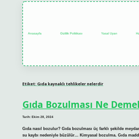
Anasayfa
Gizlilik Politikası
Yasal Uyarı
H
Etiket:
Gıda kaynaklı tehlikeler nelerdir
Gıda Bozulması Ne Demek
Tarih: Ekim 28, 2024
Gıda nasıl bozulur? Gıda bozulması üç farklı şekilde meyda
su kaybı nedeniyle büzülür… Kimyasal bozulma. Gıda madde