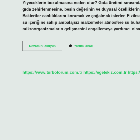
Yiyeceklerin bozulmasına neden olur? Gıda üretimi sırasınd
gıda zehirlenmesine, besin değerinin ve duyusal özellikler
Bakteriler canlılıklarını korumak ve çoğalmak isterler. Fizi
su içeriğine sahip ambalajsız malzemeler atmosfere su buha
mikroorganizmaların gelişmesini engellemeye yardımcı olsa
Gıda
Devamını okuyun
Yorum Bırak
Bozulması
Ne
Demektir
https://www.turboforum.com.tr
https://egetekiz.com.tr
https: