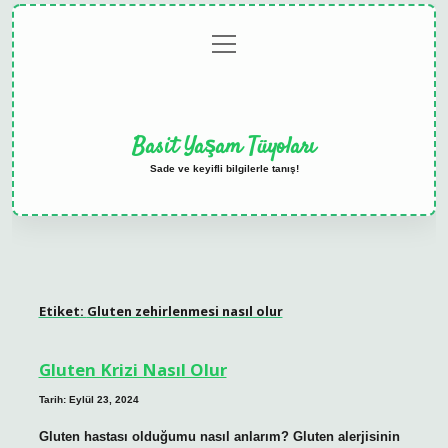
menüyü
Anasayfa
Gizlilik
Yasal
Hakkımızda
aç
Politikası
Uyarı
Basit Yaşam Tüyoları
Sade ve keyifli bilgilerle tanış!
Etiket:
Gluten zehirlenmesi nasıl olur
Gluten Krizi Nasıl Olur
Tarih: Eylül 23, 2024
Gluten hastası olduğumu nasıl anlarım? Gluten alerjisinin