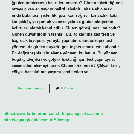
(gluten intoleransı) belirtileri nelerdir? Gluten tüketildiğinde
ortaya çıkan en yaygın belirti ishaldir. İshale ek olarak,
mide bulantısı, şişkinlik, gaz, karın ağrısı, kansızlık, kafa
karışıklığı, yorgunluk ve anksiyete de gluten alerjisinin
belirtileri olarak kabul edilir. Gluten göbeği nasıl anlaşılır?
Gluten duyarlılığının teşhisi; Bu, aç karnına kan testi ve
bağırsak biyopsisi yoluyla yapılabilir. Endoskopik test
yöntemi de gluten duyarlılığını teşhis etmek için kullanılır.
En doğru teşhis için eleme yöntemi kullanılır. Bu yöntem,
buğday alerjileri ve çölyak hastalığı için test yapmayı ve
seçenekleri elemeyi içerir. Gluten krizi nedir? Çölyak krizi,
çölyak hastalığının yaşamı tehdit eden ve…
Gluten
Devamını okuyun
8 Yorum
Krizi
Nasıl
Olur
https://www.turboforum.com.tr
https://egetekiz.com.tr
https://agaoglugida.com.tr
Sitemap