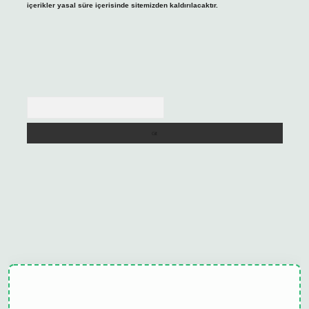
içerikler yasal süre içerisinde sitemizden kaldırılacaktır.
Arama
ulipbet güncel