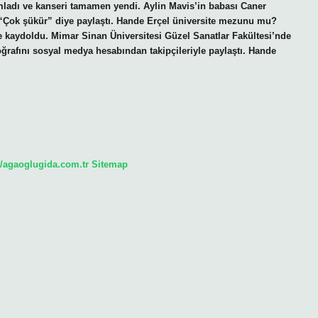
amladı ve kanseri tamamen yendi. Aylin Mavis’in babası Caner
n “Çok şükür” diye paylaştı. Hande Erçel üniversite mezunu mu?
 kaydoldu. Mimar Sinan Üniversitesi Güzel Sanatlar Fakültesi’nde
oğrafını sosyal medya hesabından takipçileriyle paylaştı. Hande
//agaoglugida.com.tr
Sitemap