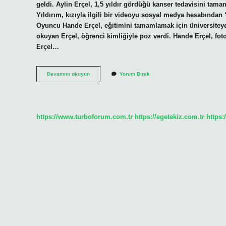
geldi. Aylin Erçel, 1,5 yıldır gördüğü kanser tedavisini tam
Yıldırım, kızıyla ilgili bir videoyu sosyal medya hesabında
Oyuncu Hande Erçel, eğitimini tamamlamak için üniversiteye
okuyan Erçel, öğrenci kimliğiyle poz verdi. Hande Erçel, fot
Erçel…
Hande
Devamını okuyun
Yorum Bırak
Erçel
Annesi
Mesleği
Nedir
https://www.turboforum.com.tr
https://egetekiz.com.tr
https: