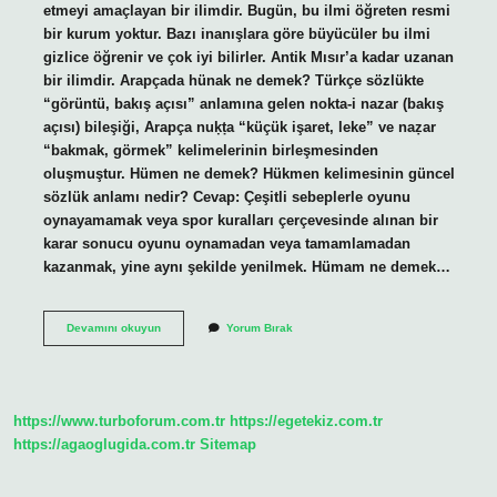
etmeyi amaçlayan bir ilimdir. Bugün, bu ilmi öğreten resmi
bir kurum yoktur. Bazı inanışlara göre büyücüler bu ilmi
gizlice öğrenir ve çok iyi bilirler. Antik Mısır’a kadar uzanan
bir ilimdir. Arapçada hünak ne demek? Türkçe sözlükte
“görüntü, bakış açısı” anlamına gelen nokta-i nazar (bakış
açısı) bileşiği, Arapça nuḳṭa “küçük işaret, leke” ve naẓar
“bakmak, görmek” kelimelerinin birleşmesinden
oluşmuştur. Hümen ne demek? Hükmen kelimesinin güncel
sözlük anlamı nedir? Cevap: Çeşitli sebeplerle oyunu
oynayamamak veya spor kuralları çerçevesinde alınan bir
karar sonucu oyunu oynamadan veya tamamlamadan
kazanmak, yine aynı şekilde yenilmek. Hümam ne demek…
Hüyam
Devamını okuyun
Yorum Bırak
Ne
Demek
https://www.turboforum.com.tr
https://egetekiz.com.tr
https://agaoglugida.com.tr
Sitemap