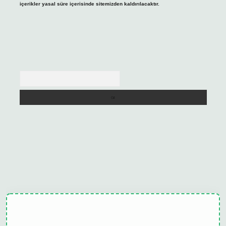
içerikler yasal süre içerisinde sitemizden kaldırılacaktır.
Arama
pbet güncel