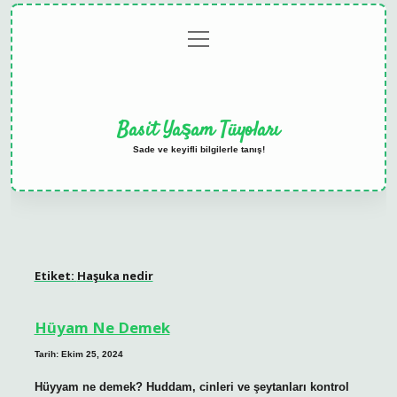
menüyü
Anasayfa
Gizlilik
Yasal
Hakkımızda
aç
Politikası
Uyarı
Basit Yaşam Tüyoları
Sade ve keyifli bilgilerle tanış!
Etiket:
Haşuka nedir
Hüyam Ne Demek
Tarih: Ekim 25, 2024
Hüyyam ne demek? Huddam, cinleri ve şeytanları kontrol