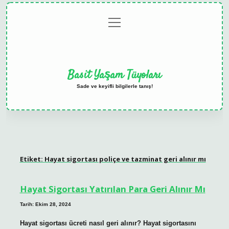
menüyü
Anasayfa
Gizlilik
Yasal
Hakkımızda
aç
Politikası
Uyarı
Basit Yaşam Tüyoları
Sade ve keyifli bilgilerle tanış!
Etiket:
Hayat sigortası poliçe ve tazminat geri alınır mı
Hayat Sigortası Yatırılan Para Geri Alınır Mı
Tarih: Ekim 28, 2024
Hayat sigortası ücreti nasıl geri alınır? Hayat sigortasını