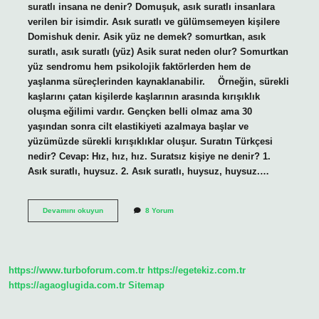
suratlı insana ne denir? Domuşuk, asık suratlı insanlara
verilen bir isimdir. Asık suratlı ve gülümsemeyen kişilere
Domishuk denir. Asik yüz ne demek? somurtkan, asık
suratlı, asık suratlı (yüz) Asik surat neden olur? Somurtkan
yüz sendromu hem psikolojik faktörlerden hem de
yaşlanma süreçlerinden kaynaklanabilir. ⠀ Örneğin, sürekli
kaşlarını çatan kişilerde kaşlarının arasında kırışıklık
oluşma eğilimi vardır. Gençken belli olmaz ama 30
yaşından sonra cilt elastikiyeti azalmaya başlar ve
yüzümüzde sürekli kırışıklıklar oluşur. Suratın Türkçesi
nedir? Cevap: Hız, hız, hız. Suratsız kişiye ne denir? 1.
Asık suratlı, huysuz. 2. Asık suratlı, huysuz, huysuz.…
Asik
Devamını okuyun
8 Yorum
Suratlı
Anlamı
Nedir
https://www.turboforum.com.tr
https://egetekiz.com.tr
https://agaoglugida.com.tr
Sitemap