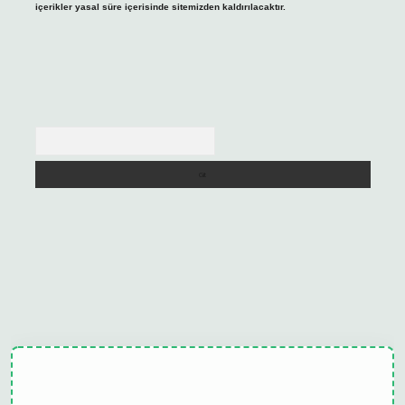
içerikler yasal süre içerisinde sitemizden kaldırılacaktır.
Arama
ulipbet güncel