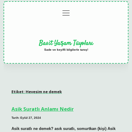
menüyü
Anasayfa
Gizlilik
Yasal
Hakkımızda
aç
Politikası
Uyarı
Basit Yaşam Tüyoları
Sade ve keyifli bilgilerle tanış!
Etiket:
Hevesim ne demek
Asik Suratlı Anlamı Nedir
Tarih: Eylül 27, 2024
Asik suratlı ne demek? asık suratlı, somurtkan (kişi) Asik