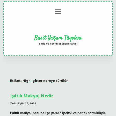
menüyü
Anasayfa
Gizlilik
Yasal
Hakkımızda
aç
Politikası
Uyarı
Basit Yaşam Tüyoları
Sade ve keyifli bilgilerle tanış!
Etiket:
Highlighter nereye sürülür
Işıltılı Makyaj Nedir
Tarih: Eylül 25, 2024
İşıltılı makyaj bazı ne işe yarar? İpeksi ve parlak formülüyle