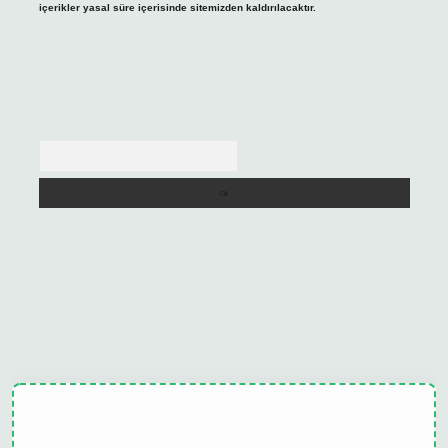
içerikler yasal süre içerisinde sitemizden kaldırılacaktır.
Arama
ulipbet güncel