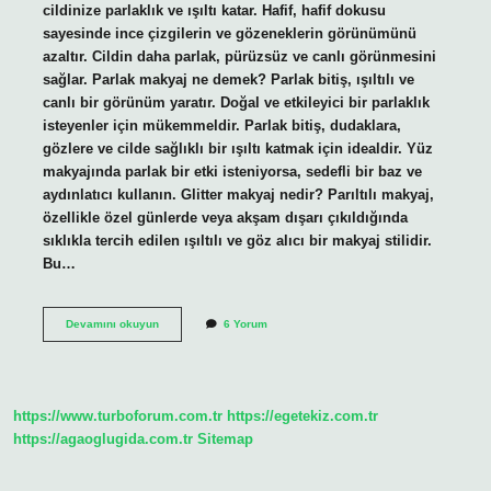
cildinize parlaklık ve ışıltı katar. Hafif, hafif dokusu
sayesinde ince çizgilerin ve gözeneklerin görünümünü
azaltır. Cildin daha parlak, pürüzsüz ve canlı görünmesini
sağlar. Parlak makyaj ne demek? Parlak bitiş, ışıltılı ve
canlı bir görünüm yaratır. Doğal ve etkileyici bir parlaklık
isteyenler için mükemmeldir. Parlak bitiş, dudaklara,
gözlere ve cilde sağlıklı bir ışıltı katmak için idealdir. Yüz
makyajında ​​parlak bir etki isteniyorsa, sedefli bir baz ve
aydınlatıcı kullanın. Glitter makyaj nedir? Parıltılı makyaj,
özellikle özel günlerde veya akşam dışarı çıkıldığında
sıklıkla tercih edilen ışıltılı ve göz alıcı bir makyaj stilidir.
Bu…
Işıltılı
Devamını okuyun
6 Yorum
Makyaj
Nedir
https://www.turboforum.com.tr
https://egetekiz.com.tr
https://agaoglugida.com.tr
Sitemap