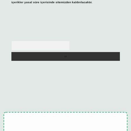
içerikler yasal süre içerisinde sitemizden kaldırılacaktır.
Arama
bet güncel