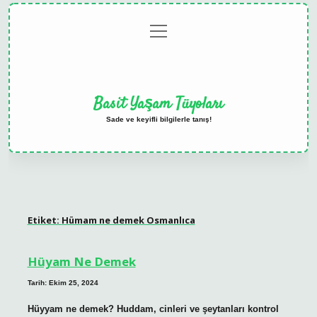
menüyü
Anasayfa
Gizlilik
Yasal
Hakkımızda
aç
Politikası
Uyarı
Basit Yaşam Tüyoları
Sade ve keyifli bilgilerle tanış!
Etiket:
Hümam ne demek Osmanlıca
Hüyam Ne Demek
Tarih: Ekim 25, 2024
Hüyyam ne demek? Huddam, cinleri ve şeytanları kontrol