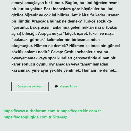
etmeyi amaçlayan bir ilimdir. Bugün, bu ilmi öğreten resmi
bir kurum yoktur. Bazı inanışlara göre büyücüler bu ilmi
gizlice öğrenir ve çok iyi bilirler. Antik Mısır’a kadar uzanan
bir ilimdir. Arapçada hünak ne demek? Türkçe sözlükte
“görüntü, bakış açısı” anlamına gelen nokta-i nazar (bakış
açısı) bileşiği, Arapça nuḳṭa “küçük işaret, leke” ve naẓar
“bakmak, görmek” kelimelerinin birleşmesinden
oluşmuştur. Hümen ne demek? Hükmen kelimesinin güncel
sözlük anlamı nedir? Cevap: Çeşitli sebeplerle oyunu
oynayamamak veya spor kuralları çerçevesinde alınan bir
karar sonucu oyunu oynamadan veya tamamlamadan
kazanmak, yine aynı şekilde yenilmek. Hümam ne demek…
Hüyam
Devamını okuyun
Yorum Bırak
Ne
Demek
https://www.turboforum.com.tr
https://egetekiz.com.tr
https://agaoglugida.com.tr
Sitemap