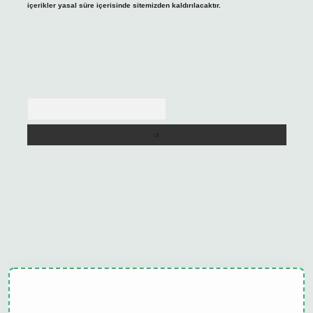
içerikler yasal süre içerisinde sitemizden kaldırılacaktır.
Arama
ulipbet güncel