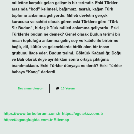
milletine karşılık gelen gelişmiş bir terimdir. Eski Türkler
arasında “bod” kelimesi, bağımsız, taşralı, kağan Türk
toplumu anlamına geliyordu. Milleti devletin gerçek
kurucusu ve sahibi olarak gören eski Türklere göre “Türk
Sir Budun”, birleşik Türk milleti anlamına geliyordu. Eski
Türklerde budun ne demek? Genel olarak Budun terimi bir
insan topluluğu anlamına gelir; soy ve kabile ile birbirine
bağlı, dil, kültür ve geleneklerde birlik olan bir insan
grubunu ifade eder. Budun terimi, Göktürk Kağanlığı; Doğu
ve Batı olarak ikiye ayrıldıktan sonra ortaya çıktığına
inanılmaktadır. Eski Türkler dünyaya ne derdi? Eski Türkler
babaya “Kang” derlerdi.…
Sır
Devamını okuyun
10 Yorum
Budun
Nedir
https://www.turboforum.com.tr
https://egetekiz.com.tr
https://agaoglugida.com.tr
Sitemap