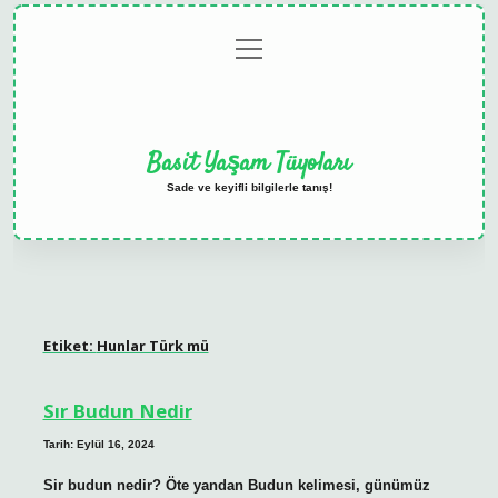
menüyü
Anasayfa
Gizlilik
Yasal
Hakkımızda
aç
Politikası
Uyarı
Basit Yaşam Tüyoları
Sade ve keyifli bilgilerle tanış!
Etiket:
Hunlar Türk mü
Sır Budun Nedir
Tarih: Eylül 16, 2024
Sir budun nedir? Öte yandan Budun kelimesi, günümüz