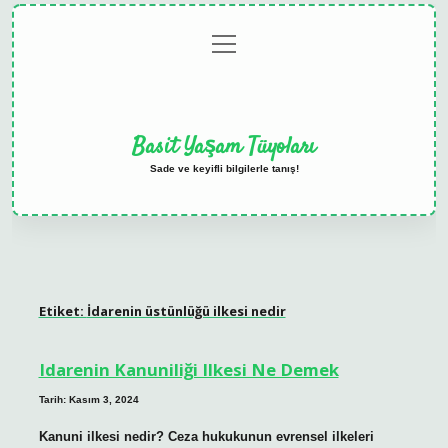
menüyü
Anasayfa
Gizlilik
Yasal
Hakkımızda
aç
Politikası
Uyarı
Basit Yaşam Tüyoları
Sade ve keyifli bilgilerle tanış!
Etiket:
İdarenin üstünlüğü ilkesi nedir
Idarenin Kanuniliği Ilkesi Ne Demek
Tarih: Kasım 3, 2024
Kanuni ilkesi nedir? Ceza hukukunun evrensel ilkeleri