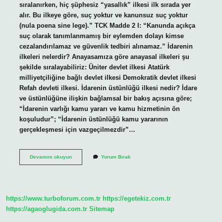
sıralanırken, hiç şüphesiz “yasallık” ilkesi ilk sırada yer
alır. Bu ilkeye göre, suç yoktur ve kanunsuz suç yoktur
(nula poena sine lege).” TCK Madde 2 I: “Kanunda açıkça
suç olarak tanımlanmamış bir eylemden dolayı kimse
cezalandırılamaz ve güvenlik tedbiri alınamaz.” İdarenin
ilkeleri nelerdir? Anayasamıza göre anayasal ilkeleri şu
şekilde sıralayabiliriz: Üniter devlet ilkesi Atatürk
milliyetçiliğine bağlı devlet ilkesi Demokratik devlet ilkesi
Refah devleti ilkesi. İdarenin üstünlüğü ilkesi nedir? İdare
ve üstünlüğüne ilişkin bağlamsal bir bakış açısına göre;
“İdarenin varlığı kamu yararı ve kamu hizmetinin ön
koşuludur”; “İdarenin üstünlüğü kamu yararının
gerçekleşmesi için vazgeçilmezdir”…
Idarenin
Devamını okuyun
Yorum Bırak
Kanuniliği
Ilkesi
Ne
Demek
https://www.turboforum.com.tr
https://egetekiz.com.tr
https://agaoglugida.com.tr
Sitemap