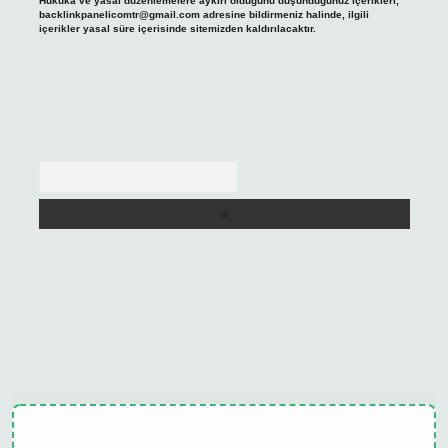
Hukuka ve yasal düzenlemelere aykırı olduğunu düşündüğünüz içerikleri,
backlinkpanelicomtr@gmail.com
adresine bildirmeniz halinde, ilgili
içerikler yasal süre içerisinde sitemizden kaldırılacaktır.
Arama
ulipbet güncel