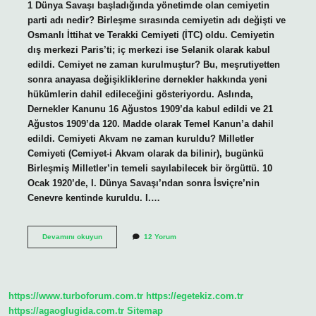
1 Dünya Savaşı başladığında yönetimde olan cemiyetin
parti adı nedir? Birleşme sırasında cemiyetin adı değişti ve
Osmanlı İttihat ve Terakki Cemiyeti (İTC) oldu. Cemiyetin
dış merkezi Paris’ti; iç merkezi ise Selanik olarak kabul
edildi. Cemiyet ne zaman kurulmuştur? Bu, meşrutiyetten
sonra anayasa değişikliklerine dernekler hakkında yeni
hükümlerin dahil edileceğini gösteriyordu. Aslında,
Dernekler Kanunu 16 Ağustos 1909’da kabul edildi ve 21
Ağustos 1909’da 120. Madde olarak Temel Kanun’a dahil
edildi. Cemiyeti Akvam ne zaman kuruldu? Milletler
Cemiyeti (Cemiyet-i Akvam olarak da bilinir), bugünkü
Birleşmiş Milletler’in temeli sayılabilecek bir örgüttü. 10
Ocak 1920’de, I. Dünya Savaşı’ndan sonra İsviçre’nin
Cenevre kentinde kuruldu. I.…
1
Devamını okuyun
12 Yorum
Dünya
Savaşı
Sonrası
Hangi
Cemiyet
https://www.turboforum.com.tr
https://egetekiz.com.tr
Kuruldu
https://agaoglugida.com.tr
Sitemap