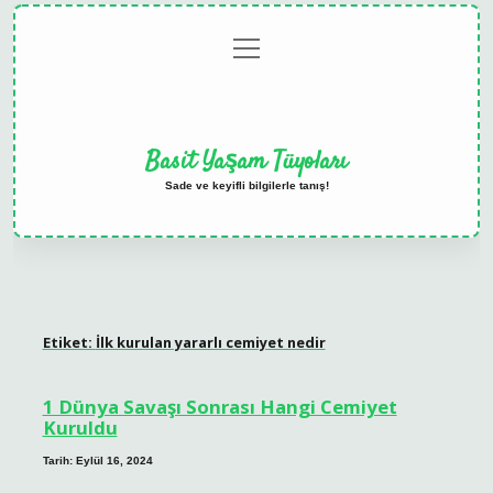
menüyü
Anasayfa
Gizlilik
Yasal
Hakkımızda
aç
Politikası
Uyarı
Basit Yaşam Tüyoları
Sade ve keyifli bilgilerle tanış!
Etiket:
İlk kurulan yararlı cemiyet nedir
1 Dünya Savaşı Sonrası Hangi Cemiyet
Kuruldu
Tarih: Eylül 16, 2024