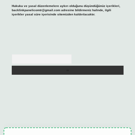
Hukuka ve yasal düzenlemelere aykırı olduğunu düşündüğünüz içerikleri,
backlinkpanelicomtr@gmail.com
adresine bildirmeniz halinde, ilgili
içerikler yasal süre içerisinde sitemizden kaldırılacaktır.
Arama
ulipbet güncel