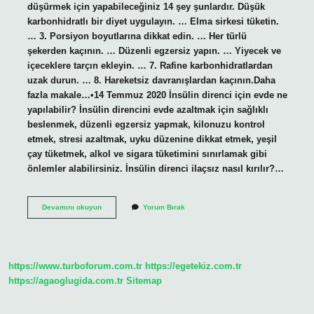
düşürmek için yapabileceğiniz 14 şey şunlardır. Düşük
karbonhidratlı bir diyet uygulayın. … Elma sirkesi tüketin.
… 3. Porsiyon boyutlarına dikkat edin. … Her türlü
şekerden kaçının. … Düzenli egzersiz yapın. … Yiyecek ve
içeceklere tarçın ekleyin. … 7. Rafine karbonhidratlardan
uzak durun. … 8. Hareketsiz davranışlardan kaçının.Daha
fazla makale…•14 Temmuz 2020 İnsülin direnci için evde ne
yapılabilir? İnsülin direncini evde azaltmak için sağlıklı
beslenmek, düzenli egzersiz yapmak, kilonuzu kontrol
etmek, stresi azaltmak, uyku düzenine dikkat etmek, yeşil
çay tüketmek, alkol ve sigara tüketimini sınırlamak gibi
önlemler alabilirsiniz. İnsülin direnci ilaçsız nasıl kırılır?…
İNsülin
Devamını okuyun
Yorum Bırak
Direncini
En
Hızlı
Ne
Düşürür
https://www.turboforum.com.tr
https://egetekiz.com.tr
https://agaoglugida.com.tr
Sitemap