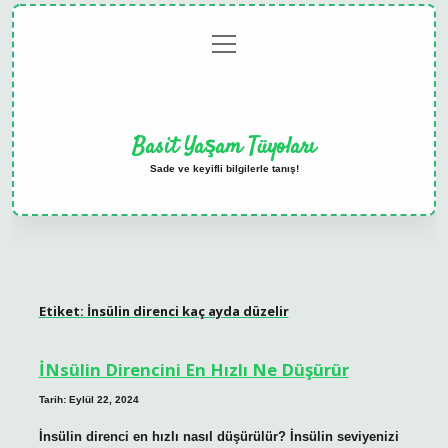
menüyü
Anasayfa
Gizlilik
Yasal
Hakkımızda
aç
Politikası
Uyarı
Basit Yaşam Tüyoları
Sade ve keyifli bilgilerle tanış!
Etiket:
İnsülin direnci kaç ayda düzelir
İNsülin Direncini En Hızlı Ne Düşürür
Tarih: Eylül 22, 2024
İnsülin direnci en hızlı nasıl düşürülür? İnsülin seviyenizi