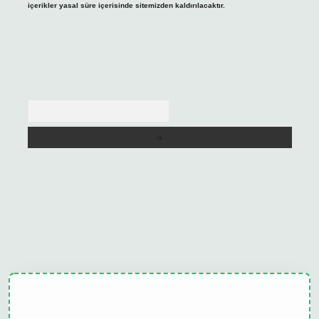
içerikler yasal süre içerisinde sitemizden kaldırılacaktır.
Arama
ulipbet güncel