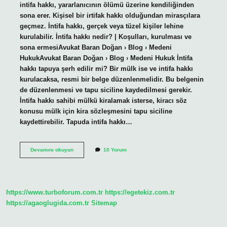
intifa hakkı, yararlanıcının ölümü üzerine kendiliğinden
sona erer. Kişisel bir irtifak hakkı olduğundan mirasçılara
geçmez. İntifa hakkı, gerçek veya tüzel kişiler lehine
kurulabilir. İntifa hakkı nedir? | Koşulları, kurulması ve
sona ermesiAvukat Baran Doğan › Blog › Medeni
HukukAvukat Baran Doğan › Blog › Medeni Hukuk İntifa
hakkı tapuya şerh edilir mi? Bir mülk ise ve intifa hakkı
kurulacaksa, resmi bir belge düzenlenmelidir. Bu belgenin
de düzenlenmesi ve tapu siciline kaydedilmesi gerekir.
İntifa hakkı sahibi mülkü kiralamak isterse, kiracı söz
konusu mülk için kira sözleşmesini tapu siciline
kaydettirebilir. Tapuda intifa hakkı…
İNtifa
Devamını okuyun
10 Yorum
Hakkı
Olan
Arsaya
Ev
Yapılır
https://www.turboforum.com.tr
https://egetekiz.com.tr
Mı
https://agaoglugida.com.tr
Sitemap