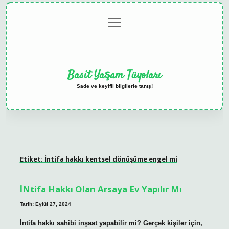
menüyü
Anasayfa
Gizlilik
Yasal
Hakkımızda
aç
Politikası
Uyarı
Basit Yaşam Tüyoları
Sade ve keyifli bilgilerle tanış!
Etiket:
İntifa hakkı kentsel dönüşüme engel mi
İNtifa Hakkı Olan Arsaya Ev Yapılır Mı
Tarih: Eylül 27, 2024
İntifa hakkı sahibi inşaat yapabilir mi? Gerçek kişiler için,