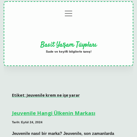
menüyü
Anasayfa
Gizlilik
Yasal
Hakkımızda
aç
Politikası
Uyarı
Basit Yaşam Tüyoları
Sade ve keyifli bilgilerle tanış!
Etiket:
Jeuvenile krem ne işe yarar
Jeuvenile Hangi Ülkenin Markası
Tarih: Eylül 24, 2024
Jeuvenile nasıl bir marka? Jeuvenile, son zamanlarda