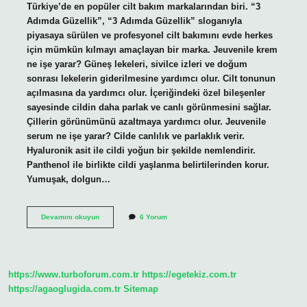
Türkiye’de en popüler cilt bakım markalarından biri. “3
Adımda Güzellik”, “3 Adımda Güzellik” sloganıyla
piyasaya sürülen ve profesyonel cilt bakımını evde herkes
için mümkün kılmayı amaçlayan bir marka. Jeuvenile krem
ne işe yarar? Güneş lekeleri, sivilce izleri ve doğum
sonrası lekelerin giderilmesine yardımcı olur. Cilt tonunun
açılmasına da yardımcı olur. İçeriğindeki özel bileşenler
sayesinde cildin daha parlak ve canlı görünmesini sağlar.
Çillerin görünümünü azaltmaya yardımcı olur. Jeuvenile
serum ne işe yarar? Cilde canlılık ve parlaklık verir.
Hyaluronik asit ile cildi yoğun bir şekilde nemlendirir.
Panthenol ile birlikte cildi yaşlanma belirtilerinden korur.
Yumuşak, dolgun…
Jeuvenile
Devamını okuyun
6 Yorum
Hangi
Ülkenin
Markası
https://www.turboforum.com.tr
https://egetekiz.com.tr
https://agaoglugida.com.tr
Sitemap