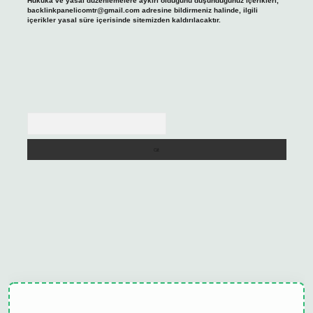
Hukuka ve yasal düzenlemelere aykırı olduğunu düşündüğünüz içerikleri,
backlinkpanelicomtr@gmail.com
adresine bildirmeniz halinde, ilgili
içerikler yasal süre içerisinde sitemizden kaldırılacaktır.
Arama
ulipbet güncel