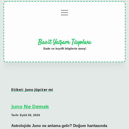
menüyü
Anasayfa
Gizlilik
Yasal
Hakkımızda
aç
Politikası
Uyarı
Basit Yaşam Tüyoları
Sade ve keyifli bilgilerle tanış!
Etiket:
Juno Jüpiter mi
Juno Ne Demek
Tarih: Eylül 26, 2024
Astrolojide Juno ne anlama gelir? Doğum haritasında