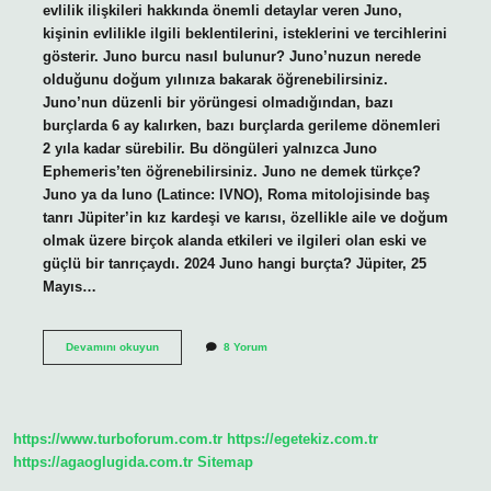
evlilik ilişkileri hakkında önemli detaylar veren Juno,
kişinin evlilikle ilgili beklentilerini, isteklerini ve tercihlerini
gösterir. Juno burcu nasıl bulunur? Juno’nuzun nerede
olduğunu doğum yılınıza bakarak öğrenebilirsiniz.
Juno’nun düzenli bir yörüngesi olmadığından, bazı
burçlarda 6 ay kalırken, bazı burçlarda gerileme dönemleri
2 yıla kadar sürebilir. Bu döngüleri yalnızca Juno
Ephemeris’ten öğrenebilirsiniz. Juno ne demek türkçe?
Juno ya da Iuno (Latince: IVNO), Roma mitolojisinde baş
tanrı Jüpiter’in kız kardeşi ve karısı, özellikle aile ve doğum
olmak üzere birçok alanda etkileri ve ilgileri olan eski ve
güçlü bir tanrıçaydı. 2024 Juno hangi burçta? Jüpiter, 25
Mayıs…
Juno
Devamını okuyun
8 Yorum
Ne
Demek
https://www.turboforum.com.tr
https://egetekiz.com.tr
https://agaoglugida.com.tr
Sitemap