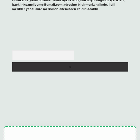
Hukuka ve yasal düzenlemelere aykırı olduğunu düşündüğünüz içerikleri,
backlinkpanelicomtr@gmail.com
adresine bildirmeniz halinde, ilgili
içerikler yasal süre içerisinde sitemizden kaldırılacaktır.
Arama
ulipbet güncel