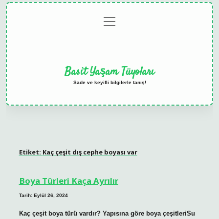
menüyü
Anasayfa
Gizlilik
Yasal
Hakkımızda
aç
Politikası
Uyarı
Basit Yaşam Tüyoları
Sade ve keyifli bilgilerle tanış!
Etiket:
Kaç çeşit dış cephe boyası var
Boya Türleri Kaça Ayrılır
Tarih: Eylül 26, 2024
Kaç çeşit boya türü vardır? Yapısına göre boya çeşitleriSu