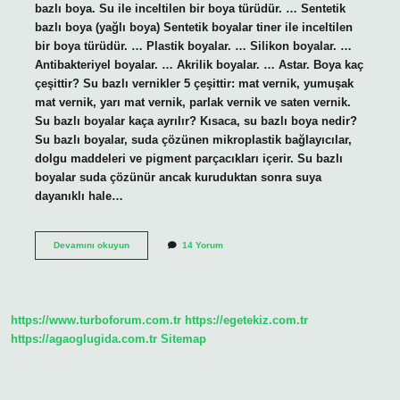
bazlı boya. Su ile inceltilen bir boya türüdür. … Sentetik
bazlı boya (yağlı boya) Sentetik boyalar tiner ile inceltilen
bir boya türüdür. … Plastik boyalar. … Silikon boyalar. …
Antibakteriyel boyalar. … Akrilik boyalar. … Astar. Boya kaç
çeşittir? Su bazlı vernikler 5 çeşittir: mat vernik, yumuşak
mat vernik, yarı mat vernik, parlak vernik ve saten vernik.
Su bazlı boyalar kaça ayrılır? Kısaca, su bazlı boya nedir?
Su bazlı boyalar, suda çözünen mikroplastik bağlayıcılar,
dolgu maddeleri ve pigment parçacıkları içerir. Su bazlı
boyalar suda çözünür ancak kuruduktan sonra suya
dayanıklı hale…
Boya
Devamını okuyun
14 Yorum
Türleri
Kaça
Ayrılır
https://www.turboforum.com.tr
https://egetekiz.com.tr
https://agaoglugida.com.tr
Sitemap