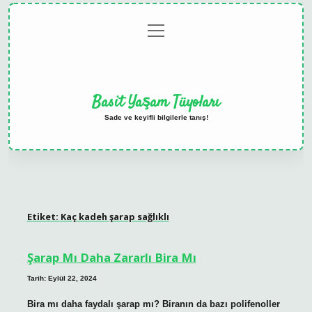
menüyü
Anasayfa
Gizlilik
Yasal
Hakkımızda
aç
Politikası
Uyarı
Basit Yaşam Tüyoları
Sade ve keyifli bilgilerle tanış!
Etiket:
Kaç kadeh şarap sağlıklı
Şarap Mı Daha Zararlı Bira Mı
Tarih: Eylül 22, 2024
Bira mı daha faydalı şarap mı? Biranın da bazı polifenoller