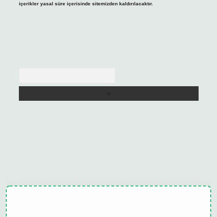
içerikler yasal süre içerisinde sitemizden kaldırılacaktır.
Arama
ulipbet güncel