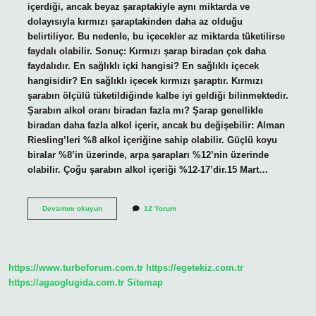
içerdiği, ancak beyaz şaraptakiyle aynı miktarda ve
dolayısıyla kırmızı şaraptakinden daha az olduğu
belirtiliyor. Bu nedenle, bu içecekler az miktarda tüketilirse
faydalı olabilir. Sonuç: Kırmızı şarap biradan çok daha
faydalıdır. En sağlıklı içki hangisi? En sağlıklı içecek
hangisidir? En sağlıklı içecek kırmızı şaraptır. Kırmızı
şarabın ölçülü tüketildiğinde kalbe iyi geldiği bilinmektedir.
Şarabın alkol oranı biradan fazla mı? Şarap genellikle
biradan daha fazla alkol içerir, ancak bu değişebilir: Alman
Riesling’leri %8 alkol içeriğine sahip olabilir. Güçlü koyu
biralar %8’in üzerinde, arpa şarapları %12’nin üzerinde
olabilir. Çoğu şarabın alkol içeriği %12-17’dir.15 Mart…
Şarap
Devamını okuyun
12 Yorum
Mı
Daha
Zararlı
Bira
Mı
https://www.turboforum.com.tr
https://egetekiz.com.tr
https://agaoglugida.com.tr
Sitemap