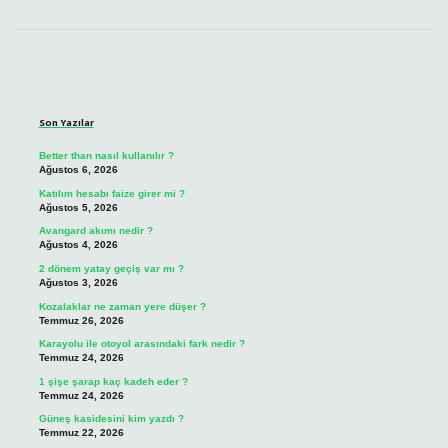
Sidebar
Son Yazılar
Better than nasıl kullanılır ?
Ağustos 6, 2026
Katılım hesabı faize girer mi ?
Ağustos 5, 2026
Avangard akımı nedir ?
Ağustos 4, 2026
2 dönem yatay geçiş var mı ?
Ağustos 3, 2026
Kozalaklar ne zaman yere düşer ?
Temmuz 26, 2026
Karayolu ile otoyol arasındaki fark nedir ?
Temmuz 24, 2026
1 şişe şarap kaç kadeh eder ?
Temmuz 24, 2026
Güneş kasidesini kim yazdı ?
Temmuz 22, 2026