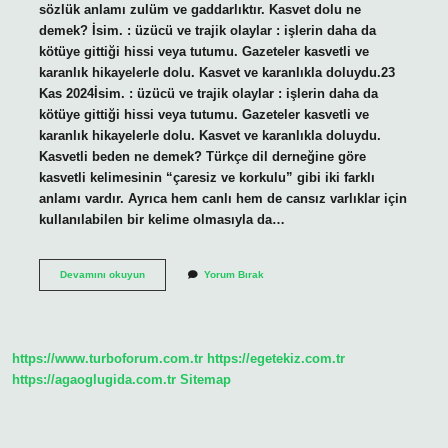
sözlük anlamı zulüm ve gaddarlıktır. Kasvet dolu ne
demek? İsim. : üzücü ve trajik olaylar : işlerin daha da
kötüye gittiği hissi veya tutumu. Gazeteler kasvetli ve
karanlık hikayelerle dolu. Kasvet ve karanlıkla doluydu.23
Kas 2024İsim. : üzücü ve trajik olaylar : işlerin daha da
kötüye gittiği hissi veya tutumu. Gazeteler kasvetli ve
karanlık hikayelerle dolu. Kasvet ve karanlıkla doluydu.
Kasvetli beden ne demek? Türkçe dil derneğine göre
kasvetli kelimesinin “çaresiz ve korkulu” gibi iki farklı
anlamı vardır. Ayrıca hem canlı hem de cansız varlıklar için
kullanılabilen bir kelime olmasıyla da…
Kasvet
Devamını okuyun
Yorum Bırak
Verici
Ne
Demek
https://www.turboforum.com.tr
https://egetekiz.com.tr
https://agaoglugida.com.tr
Sitemap