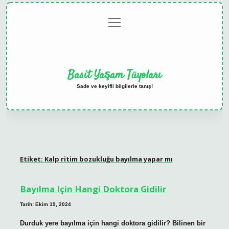
menüyü
Anasayfa
Gizlilik
Yasal
Hakkımızda
aç
Politikası
Uyarı
Basit Yaşam Tüyoları
Sade ve keyifli bilgilerle tanış!
Etiket:
Kalp ritim bozukluğu bayılma yapar mı
Bayılma Için Hangi Doktora Gidilir
Tarih: Ekim 19, 2024
Durduk yere bayılma için hangi doktora gidilir? Bilinen bir