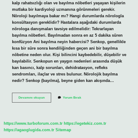
kalp rahatsızlığı olan ve bayılma nöbetleri yaşayan kişilerin
mutlaka bir kardiyoloji uzmanına görünmeleri gerekir.
Nöroloji bayılmaya bakar mı? Hangi durumlarda nörologla
konsültasyon gereklidir? Hastalara aşağıdaki durumlarda
nörologa danışmaları tavsiye edilmelidir: Tekrarlayan
bayılma nöbetleri. Bayılmadan sonra en az 5 dakika süren
konfüzyon Ani bayılma neyin habercisi? Senkop, genellikle
kısa bir süre sonra kendiliğinden geçen ani bir bayılma
nöbetine neden olur. Kişi bilincini kaybedebilir, düşebilir ve
bayılabilir. Senkopun en yaygın nedenleri arasında düşük
kan basıncı, kalp sorunları, dehidratasyon, refleks
sendromları, ilaçlar ve stres bulunur. Nörolojik bayılma
nedir? Senkop (bayılma), beyne giden kan akışında…
Bayılma
Devamını okuyun
Yorum Bırak
Için
Hangi
Doktora
Gidilir
https://www.turboforum.com.tr
https://egetekiz.com.tr
https://agaoglugida.com.tr
Sitemap