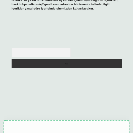
Hukuka ve yasal düzenlemelere aykırı olduğunu düşündüğünüz içerikleri,
backlinkpanelicomtr@gmail.com
adresine bildirmeniz halinde, ilgili
içerikler yasal süre içerisinde sitemizden kaldırılacaktır.
Arama
elexbet
tulipbet güncel