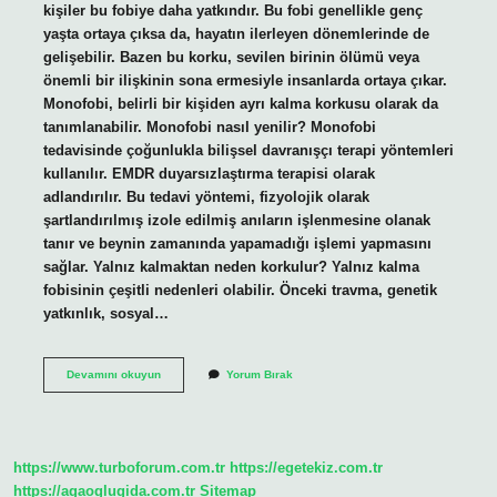
kişiler bu fobiye daha yatkındır. Bu fobi genellikle genç
yaşta ortaya çıksa da, hayatın ilerleyen dönemlerinde de
gelişebilir. Bazen bu korku, sevilen birinin ölümü veya
önemli bir ilişkinin sona ermesiyle insanlarda ortaya çıkar.
Monofobi, belirli bir kişiden ayrı kalma korkusu olarak da
tanımlanabilir. Monofobi nasıl yenilir? Monofobi
tedavisinde çoğunlukla bilişsel davranışçı terapi yöntemleri
kullanılır. EMDR duyarsızlaştırma terapisi olarak
adlandırılır. Bu tedavi yöntemi, fizyolojik olarak
şartlandırılmış izole edilmiş anıların işlenmesine olanak
tanır ve beynin zamanında yapamadığı işlemi yapmasını
sağlar. Yalnız kalmaktan neden korkulur? Yalnız kalma
fobisinin çeşitli nedenleri olabilir. Önceki travma, genetik
yatkınlık, sosyal…
Monofobi
Devamını okuyun
Yorum Bırak
Ne
Korkusu
https://www.turboforum.com.tr
https://egetekiz.com.tr
https://agaoglugida.com.tr
Sitemap