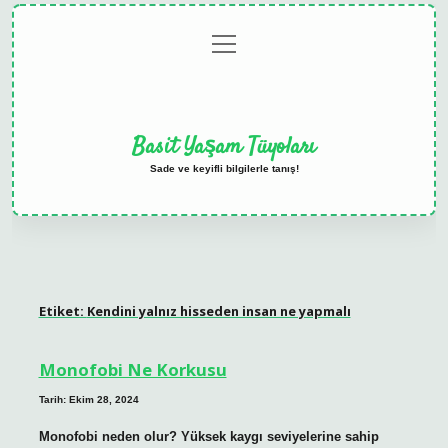
menüyü
Anasayfa
Gizlilik
Yasal
Hakkımızda
aç
Politikası
Uyarı
Basit Yaşam Tüyoları
Sade ve keyifli bilgilerle tanış!
Etiket:
Kendini yalnız hisseden insan ne yapmalı
Monofobi Ne Korkusu
Tarih: Ekim 28, 2024
Monofobi neden olur? Yüksek kaygı seviyelerine sahip