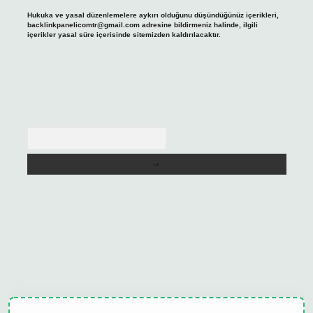
Hukuka ve yasal düzenlemelere aykırı olduğunu düşündüğünüz içerikleri,
backlinkpanelicomtr@gmail.com
adresine bildirmeniz halinde, ilgili
içerikler yasal süre içerisinde sitemizden kaldırılacaktır.
Arama
tulipbet güncel