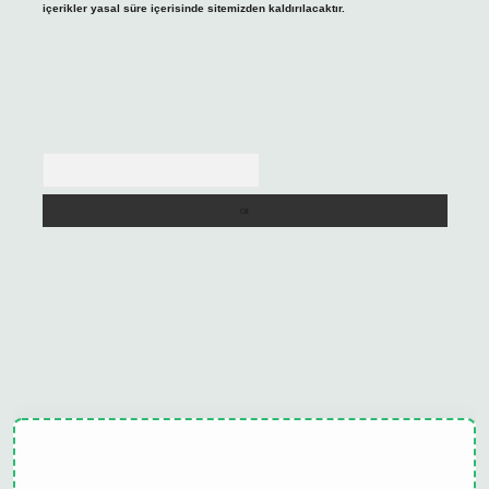
içerikler yasal süre içerisinde sitemizden kaldırılacaktır.
Arama
ulipbet güncel