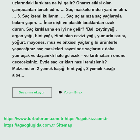
uçlarındaki kırıklara ne iyi gelir? Onarıcı etkisi olan
şampuanları tercih edin. … Saç maskelerinden yardım alın.
… 3. Saç kremi kullanın. … Saç uçlarınıza saç yağlarıyla
bakım yapın. … İnce dişli ve plastik taraklardan uzak
durun. Saç kırıklarına en iyi ne gelir? *Bal, zeytinyağı,
argan yağı, hint yağı, Hindistan cevizi yağı, yumurta sarısı,
yoğurt, mayonez, muz ve bitkisel yağlar gibi ürünlerle
yapacağınız saç maskeleri sayesinde saçlarınız daha
yumuşak ve dayanıklı hale gelecek – ve kırılmaların önüne
geçeceksiniz. Evde saç kırıkları nasıl temizlenir?
Malzemeler: 2 yemek kaşığı hint yağı, 2 yemek kaşığı
aloe…
Saç
Devamını okuyun
Yorum Bırak
Kırıklarını
Nasıl
Yok
Ederiz
https://www.turboforum.com.tr
https://egetekiz.com.tr
https://agaoglugida.com.tr
Sitemap