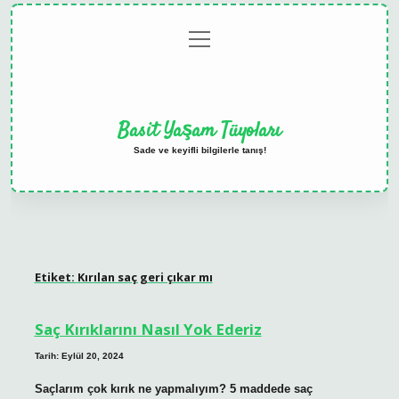
menüyü
Anasayfa
Gizlilik
Yasal
Hakkımızda
aç
Politikası
Uyarı
Basit Yaşam Tüyoları
Sade ve keyifli bilgilerle tanış!
Etiket:
Kırılan saç geri çıkar mı
Saç Kırıklarını Nasıl Yok Ederiz
Tarih: Eylül 20, 2024
Saçlarım çok kırık ne yapmalıyım? 5 maddede saç