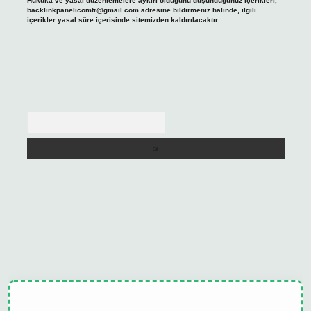
Hukuka ve yasal düzenlemelere aykırı olduğunu düşündüğünüz içerikleri,
backlinkpanelicomtr@gmail.com
adresine bildirmeniz halinde, ilgili
içerikler yasal süre içerisinde sitemizden kaldırılacaktır.
Arama
ulipbet güncel