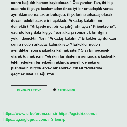
sonra bağlılık hemen kaybolmaz.” Öte yandan Tan, iki kişi
arasında ilişkiye başlamadan önce iyi bir arkadaşlık varsa,
ayrılıktan sonra tekrar buluşup, ilişkilerine arkadaş olarak
devam edebileceklerini açıkladı. Arkadaş kalalim ne
demektir? Türkçede net bir karşılığı olmayan “Friendzone”,
özünde karşıdaki kişiye “Sana karşı romantik bir ilgim
yok.” demektir. Yani “Arkadaş kalalım.” Erkekler ayrıldıktan
sonra neden arkadaş kalmak ister? Erkekler neden
ayrıldıktan sonra arkadaş kalmak ister? Sizi bir seçenek
olarak tutmak için. Yetişkin bir ilişkinin sonunda arkadaşlık
teklif ederken bir erkeğin aklında genellikle seks ön
plandadır. Birçok erkek bir sonraki cinsel fetihlerine
geçmek ister.22 Ağustos…
Ayrılırken
Devamını okuyun
Yorum Bırak
Arkadaş
Kalalım
Ne
Demek
https://www.turboforum.com.tr
https://egetekiz.com.tr
https://agaoglugida.com.tr
Sitemap