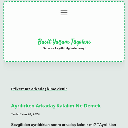
menüyü
Anasayfa
Gizlilik
Yasal
Hakkımızda
aç
Politikası
Uyarı
Basit Yaşam Tüyoları
Sade ve keyifli bilgilerle tanış!
Etiket:
Kız arkadaş kime denir
Ayrılırken Arkadaş Kalalım Ne Demek
Tarih: Ekim 26, 2024
Sevgiliden ayrıldıktan sonra arkadaş kalınır mı? “Ayrılıktan