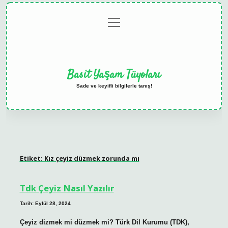
menüyü
Anasayfa
Gizlilik
Yasal
Hakkımızda
aç
Politikası
Uyarı
Basit Yaşam Tüyoları
Sade ve keyifli bilgilerle tanış!
Etiket:
Kız çeyiz düzmek zorunda mı
Tdk Çeyiz Nasıl Yazılır
Tarih: Eylül 28, 2024
Çeyiz dizmek mi düzmek mi? Türk Dil Kurumu (TDK),