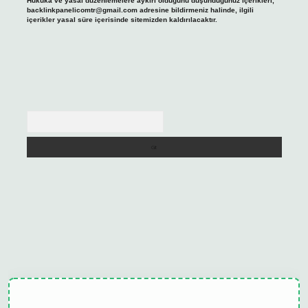
Hukuka ve yasal düzenlemelere aykırı olduğunu düşündüğünüz içerikleri,
backlinkpanelicomtr@gmail.com
adresine bildirmeniz halinde, ilgili
içerikler yasal süre içerisinde sitemizden kaldırılacaktır.
Arama
ulipbet güncel