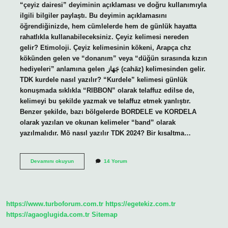
“çeyiz dairesi” deyiminin açıklaması ve doğru kullanımıyla
ilgili bilgiler paylaştı. Bu deyimin açıklamasını
öğrendiğinizde, hem cümlelerde hem de günlük hayatta
rahatlıkla kullanabileceksiniz. Çeyiz kelimesi nereden
gelir? Etimoloji. Çeyiz kelimesinin kökeni, Arapça chz
kökünden gelen ve “donanım” veya “düğün sırasında kızın
hediyeleri” anlamına gelen جَهَاز (cahāz) kelimesinden gelir.
TDK kurdele nasıl yazılır? “Kurdele” kelimesi günlük
konuşmada sıklıkla “RIBBON” olarak telaffuz edilse de,
kelimeyi bu şekilde yazmak ve telaffuz etmek yanlıştır.
Benzer şekilde, bazı bölgelerde BORDELE ve KORDELA
olarak yazılan ve okunan kelimeler “band” olarak
yazılmalıdır. Mö nasıl yazılır TDK 2024? Bir kısaltma…
Tdk
Devamını okuyun
14 Yorum
Çeyiz
Nasıl
Yazılır
https://www.turboforum.com.tr
https://egetekiz.com.tr
https://agaoglugida.com.tr
Sitemap