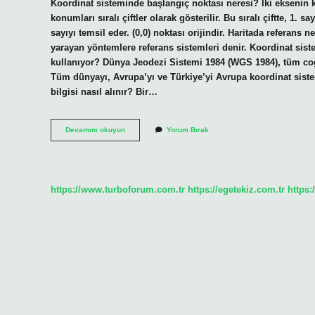
Koordinat sisteminde başlangıç noktası neresi? İki eksenin k
konumları sıralı çiftler olarak gösterilir. Bu sıralı çiftte, 1. 
sayıyı temsil eder. (0,0) noktası orijindir. Haritada referans
yarayan yöntemlere referans sistemleri denir. Koordinat sist
kullanıyor? Dünya Jeodezi Sistemi 1984 (WGS 1984), tüm coğr
Tüm dünyayı, Avrupa’yı ve Türkiye’yi Avrupa koordinat sistem
bilgisi nasıl alınır? Bir…
Koordinatlar
Devamını okuyun
Yorum Bırak
Için
Referans
Alınan
Başlangıç
Yüzeyi
https://www.turboforum.com.tr
https://egetekiz.com.tr
https:
Nedir