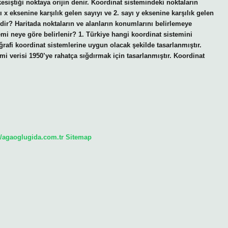
esiştiği noktaya orijin denir. Koordinat sistemindeki noktaların
sayı x eksenine karşılık gelen sayıyı ve 2. sayı y eksenine karşılık gelen
 nedir? Haritada noktaların ve alanların konumlarını belirlemeye
emi neye göre belirlenir? 1. Türkiye hangi koordinat sistemini
afi koordinat sistemlerine uygun olacak şekilde tasarlanmıştır.
i verisi 1950’ye rahatça sığdırmak için tasarlanmıştır. Koordinat
//agaoglugida.com.tr
Sitemap