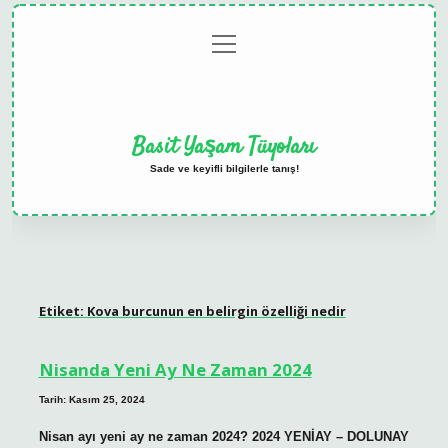
menüyü
Anasayfa
Gizlilik
Yasal
Hakkımızda
aç
Politikası
Uyarı
Basit Yaşam Tüyoları
Sade ve keyifli bilgilerle tanış!
Etiket:
Kova burcunun en belirgin özelliği nedir
Nisanda Yeni Ay Ne Zaman 2024
Tarih: Kasım 25, 2024
Nisan ayı yeni ay ne zaman 2024? 2024 YENİAY – DOLUNAY