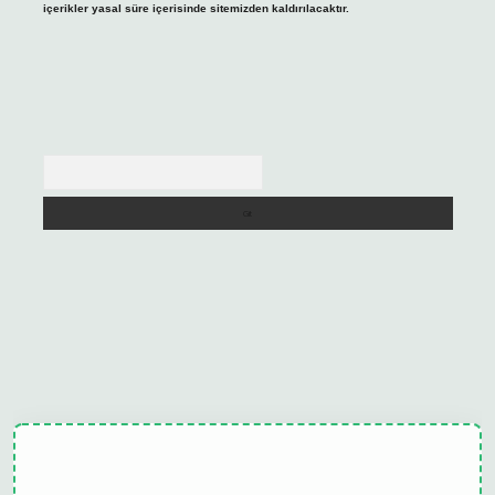
içerikler yasal süre içerisinde sitemizden kaldırılacaktır.
Arama
ulipbet güncel