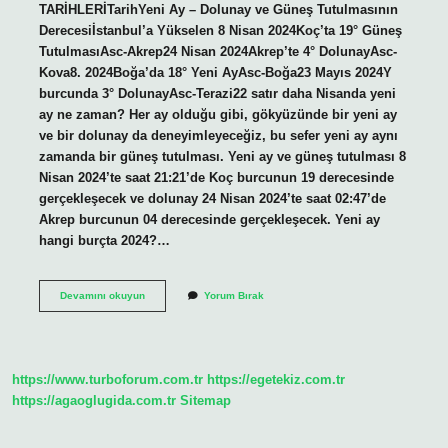
TARİHLERİTarihYeni Ay – Dolunay ve Güneş Tutulmasının
Derecesiİstanbul’a Yükselen 8 Nisan 2024Koç’ta 19° Güneş
TutulmasıAsc-Akrep24 Nisan 2024Akrep’te 4° DolunayAsc-
Kova8. 2024Boğa’da 18° Yeni AyAsc-Boğa23 Mayıs 2024Y
burcunda 3° DolunayAsc-Terazi22 satır daha Nisanda yeni
ay ne zaman? Her ay olduğu gibi, gökyüzünde bir yeni ay
ve bir dolunay da deneyimleyeceğiz, bu sefer yeni ay aynı
zamanda bir güneş tutulması. Yeni ay ve güneş tutulması 8
Nisan 2024’te saat 21:21’de Koç burcunun 19 derecesinde
gerçekleşecek ve dolunay 24 Nisan 2024’te saat 02:47’de
Akrep burcunun 04 derecesinde gerçekleşecek. Yeni ay
hangi burçta 2024?…
Nisanda
Devamını okuyun
Yorum Bırak
Yeni
Ay
Ne
Zaman
2024
https://www.turboforum.com.tr
https://egetekiz.com.tr
https://agaoglugida.com.tr
Sitemap