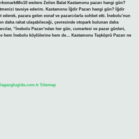
rktMo10 weitere Zeilen Balat Kastamonu pazarı hangi gün?
tmenizi tavsiye ederim. Kastamonu İğdir Pazarı hangi gün? İğdir
ederek, pazara gelen esnaf ve pazarcılarla sohbet etti. İnebolu’nun
zın daha rahat ulaşabileceği, çevresinde otopark bulunan daha
rcılar, “İnebolu Pazarı’ndan her gün, cumartesi ve pazar günleri,
metle hem İnebolu köylülerine hem de… Kastamonu Taşköprü Pazarı ne
//agaoglugida.com.tr
Sitemap