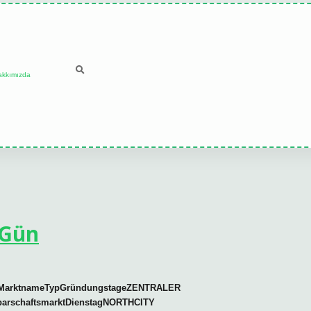
akkımızda
 Gün
ageMarktnameTypGründungstageZENTRALER
rschaftsmarktDienstagNORTHCITY