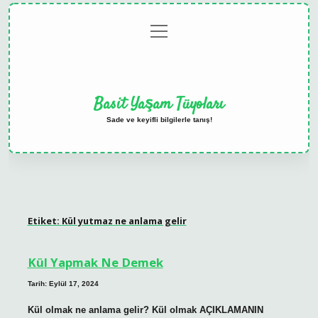
menüyü
Anasayfa
Gizlilik
Yasal
Hakkımızda
aç
Politikası
Uyarı
Basit Yaşam Tüyoları
Sade ve keyifli bilgilerle tanış!
Etiket:
Kül yutmaz ne anlama gelir
Kül Yapmak Ne Demek
Tarih: Eylül 17, 2024
Kül olmak ne anlama gelir? Kül olmak AÇIKLAMANIN