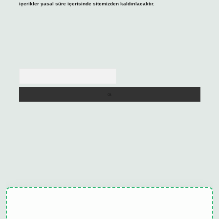
içerikler yasal süre içerisinde sitemizden kaldırılacaktır.
Arama
ulipbet güncel