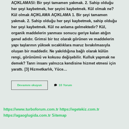
AÇIKLAMASI: Bir şeyi tamamen yakmak. 2. Sahip olduğu
her şeyi kaybetmek, her şeyini kaybetmek. Kül olmak ne?
Kül olmak AÇIKLAMA AÇIKLAMA 1. Bir şeyi tamamen
yakmak. 2. Sahip olduğu her şeyi kaybetmek, sahip olduğu
her şeyi kaybetmek. Kül ne anlama gelmektedir? Kül,
organik maddelerin yanması sonucu geriye kalan atığın
genel adıdır. Grimsi bir toz olarak görünen ve maddelerin
yapı taşlarının yüksek sıcaklıklara maruz bırakılmasıyla
oluşan bir maddedir. Ne yakıldığına bağlı olarak külün
rengi, görünümü ve kokusu değişebilir. Kulluk yapmak ne
demek? Tanrı insanı yalnızca kendisine hizmet etmesi için
yarattı. [3] Hizmetkarlık, Yüce…
Kül
Devamını okuyun
10 Yorum
Yapmak
Ne
Demek
https://www.turboforum.com.tr
https://egetekiz.com.tr
https://agaoglugida.com.tr
Sitemap