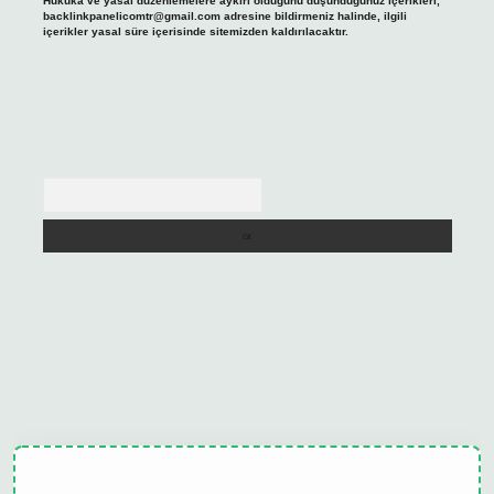
Hukuka ve yasal düzenlemelere aykırı olduğunu düşündüğünüz içerikleri,
backlinkpanelicomtr@gmail.com
adresine bildirmeniz halinde, ilgili
içerikler yasal süre içerisinde sitemizden kaldırılacaktır.
Arama
ulipbet güncel