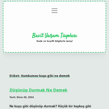
menüyü
Anasayfa
Gizlilik
Yasal
Hakkımızda
aç
Politikası
Uyarı
Basit Yaşam Tüyoları
Sade ve keyifli bilgilerle tanış!
Etiket:
Kumkumav kuşu gibi ne demek
Düşünüp Durmak Ne Demek
Tarih: Ekim 28, 2024
Ne kuşu gibi düşünüp durmak? Küçük bir baykuş gibi