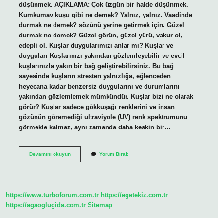
düşünmek. AÇIKLAMA: Çok üzgün bir halde düşünmek.
Kumkumav kuşu gibi ne demek? Yalnız, yalnız. Vaadinde
durmak ne demek? sözünü yerine getirmek için. Güzel
durmak ne demek? Güzel görün, güzel yürü, vakur ol,
edepli ol. Kuşlar duygularımızı anlar mı? Kuşlar ve
duyguları Kuşlarınızı yakından gözlemleyebilir ve evcil
kuşlarınızla yakın bir bağ geliştirebilirsiniz. Bu bağ
sayesinde kuşların stresten yalnızlığa, eğlenceden
heyecana kadar benzersiz duygularını ve durumlarını
yakından gözlemlemek mümkündür. Kuşlar bizi ne olarak
görür? Kuşlar sadece gökkuşağı renklerini ve insan
gözünün göremediği ultraviyole (UV) renk spektrumunu
görmekle kalmaz, aynı zamanda daha keskin bir…
Düşünüp
Devamını okuyun
Yorum Bırak
Durmak
Ne
Demek
https://www.turboforum.com.tr
https://egetekiz.com.tr
https://agaoglugida.com.tr
Sitemap