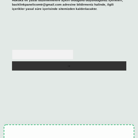
Hukuka ve yasal düzenlemelere aykırı olduğunu düşündüğünüz içerikleri,
backlinkpanelicomtr@gmail.com
adresine bildirmeniz halinde, ilgili
içerikler yasal süre içerisinde sitemizden kaldırılacaktır.
Arama
ulipbet güncel