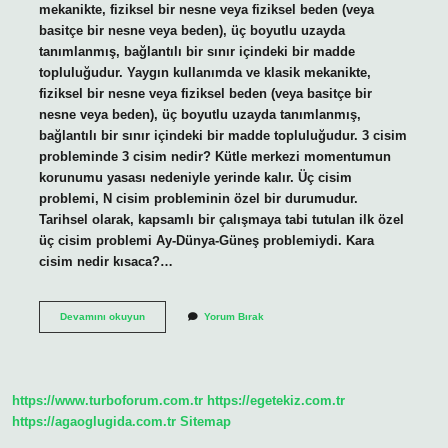
mekanikte, fiziksel bir nesne veya fiziksel beden (veya
basitçe bir nesne veya beden), üç boyutlu uzayda
tanımlanmış, bağlantılı bir sınır içindeki bir madde
topluluğudur. Yaygın kullanımda ve klasik mekanikte,
fiziksel bir nesne veya fiziksel beden (veya basitçe bir
nesne veya beden), üç boyutlu uzayda tanımlanmış,
bağlantılı bir sınır içindeki bir madde topluluğudur. 3 cisim
probleminde 3 cisim nedir? Kütle merkezi momentumun
korunumu yasası nedeniyle yerinde kalır. Üç cisim
problemi, N cisim probleminin özel bir durumudur.
Tarihsel olarak, kapsamlı bir çalışmaya tabi tutulan ilk özel
üç cisim problemi Ay-Dünya-Güneş problemiydi. Kara
cisim nedir kısaca?…
Fiziki
Devamını okuyun
Yorum Bırak
Cisim
Nedir
https://www.turboforum.com.tr
https://egetekiz.com.tr
https://agaoglugida.com.tr
Sitemap