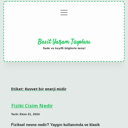
menüyü
Anasayfa
Gizlilik
Yasal
Hakkımızda
aç
Politikası
Uyarı
Basit Yaşam Tüyoları
Sade ve keyifli bilgilerle tanış!
Etiket:
Kuvvet bir enerji midir
Fiziki Cisim Nedir
Tarih: Ekim 31, 2024
Fiziksel nesne nedir? Yaygın kullanımda ve klasik