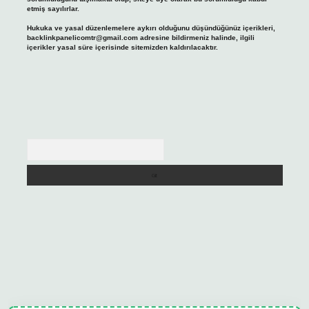
etmiş sayılırlar.
Hukuka ve yasal düzenlemelere aykırı olduğunu düşündüğünüz içerikleri,
backlinkpanelicomtr@gmail.com
adresine bildirmeniz halinde, ilgili
içerikler yasal süre içerisinde sitemizden kaldırılacaktır.
Arama
ulipbet güncel