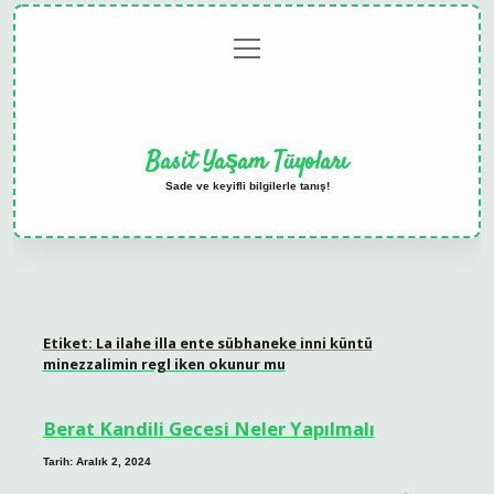
menüyü
Anasayfa
Gizlilik
Yasal
Hakkımızda
aç
Politikası
Uyarı
Basit Yaşam Tüyoları
Sade ve keyifli bilgilerle tanış!
Etiket:
La ilahe illa ente sübhaneke inni küntü
minezzalimin regl iken okunur mu
Berat Kandili Gecesi Neler Yapılmalı
Tarih: Aralık 2, 2024