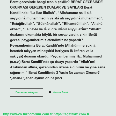
Berat gecesinde hangi tesbih çekilir? BERAT GECESİNDE
OKUNMASI GEREKEN DUALAR VE SAYILAR! Berat
Kandilinde: “La ilae illallah”, “Allahumme salli alâ
seyyidinâ muhammedin ve alâ âli seyyidinâ muhammed”,
“Estağfirullah”, “Sübhànallah”, “Elhamdülillah”, “Allahü
ekber”, “La havle ve lâ kudre illâhil aliyyil azîm” “Allah”
dualarını okumakta büyük bir sevap vardır. zikir. Berât
gecesi peygamberimiz efendimiz ne yapardı?
Peygamberimiz Berat Kandili’nde (Allahümmerzuknâ
heartfelt takyyen mineşsirki beriyyen lâ kafiren ve la
şakiyyâ) duasını okurdu. Peygamberimiz Hz. Muhammed
(s.a.v.) Berat Kandili’nde şu duayı yapardı: “Allah’ım!
Azabından affına, gazabından rızana sığınırım ve yine sana
sığınırım.” Berat Kandilinde 3 Yasin Ne zaman Okunur?
Şaban-ı Şeban ayının on beşinci…
Berat
Devamını okuyun
Yorum Bırak
Kandili
Gecesi
Neler
Yapılmalı
https://www.turboforum.com.tr
https://egetekiz.com.tr