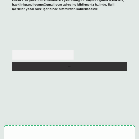
Hukuka ve yasal düzenlemelere aykırı olduğunu düşündüğünüz içerikleri,
backlinkpanelicomtr@gmail.com
adresine bildirmeniz halinde, ilgili
içerikler yasal süre içerisinde sitemizden kaldırılacaktır.
Arama
ulipbet güncel