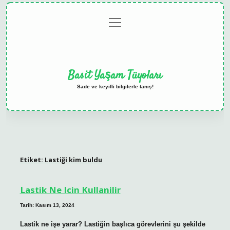
menüyü
Anasayfa
Gizlilik
Yasal
Hakkımızda
aç
Politikası
Uyarı
Basit Yaşam Tüyoları
Sade ve keyifli bilgilerle tanış!
Etiket:
Lastiği kim buldu
Lastik Ne Icin Kullanilir
Tarih: Kasım 13, 2024
Lastik ne işe yarar? Lastiğin başlıca görevlerini şu şekilde