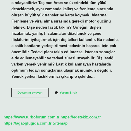
sıralayabiliriz: Taşıma: Aracı ve üzerindeki tüm yükü
desteklemek, aynı zamanda kalkış ve frenleme sırasında
oluşan büyük yük transferine karşı koymak. Aktarma:
Frenleme ve viraj alma sırasında gerekli motor gücünü
iletmek. Dişe neden lastik takılır? Örneğin, dişleri
hizalamak, yanlış hizalamaları düzeltmek ve çene
ilişkilerini iyileştirmek için diş telleri kullanılır. Bu nedenle,
elastik bantların yerleştirilmesi tedavinin başarısı için çok
önemlidir. Tedavi planı takip edilmezse, istenen sonuçlar
elde edilemeyebilir ve tedavi süresi uzayabilir. Diş lastiği
varken yemek yenir mi? Lastik kullanmayan hastalarda
optimum tedavi sonuçlarına ulaşmak mümkün değildir.
Yemek yerken lastiklerinizi çıkarıp o şekilde…
Lastik
Devamını okuyun
Yorum Bırak
Ne
Icin
Kullanilir
https://www.turboforum.com.tr
https://egetekiz.com.tr
https://agaoglugida.com.tr
Sitemap