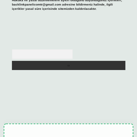
Hukuka ve yasal düzenlemelere aykırı olduğunu düşündüğünüz içerikleri,
backlinkpanelicomtr@gmail.com
adresine bildirmeniz halinde, ilgili
içerikler yasal süre içerisinde sitemizden kaldırılacaktır.
Arama
ulipbet güncel