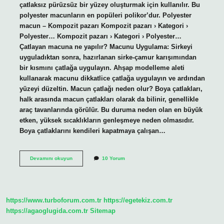
çatlaksız pürüzsüz bir yüzey oluşturmak için kullanılır. Bu
polyester macunların en popüleri polikor’dur. Polyester
macun – Kompozit pazarı Kompozit pazarı › Kategori ›
Polyester… Kompozit pazarı › Kategori › Polyester…
Çatlayan macuna ne yapılır? Macunu Uygulama: Sirkeyi
uyguladıktan sonra, hazırlanan sirke-çamur karışımından
bir kısmını çatlağa uygulayın. Ahşap modelleme aleti
kullanarak macunu dikkatlice çatlağa uygulayın ve ardından
yüzeyi düzeltin. Macun çatlağı neden olur? Boya çatlakları,
halk arasında macun çatlakları olarak da bilinir, genellikle
araç tavanlarında görülür. Bu duruma neden olan en büyük
etken, yüksek sıcaklıkların genleşmeye neden olmasıdır.
Boya çatlaklarını kendileri kapatmaya çalışan…
İNce
Devamını okuyun
10 Yorum
Macun
Çatlar
Mı
https://www.turboforum.com.tr
https://egetekiz.com.tr
https://agaoglugida.com.tr
Sitemap