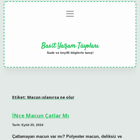
menüyü
Anasayfa
Gizlilik
Yasal
Hakkımızda
aç
Politikası
Uyarı
Basit Yaşam Tüyoları
Sade ve keyifli bilgilerle tanış!
Etiket:
Macun ıslanırsa ne olur
İNce Macun Çatlar Mı
Tarih: Eylül 25, 2024
Çatlamayan macun var mı? Polyester macun, deliksiz ve