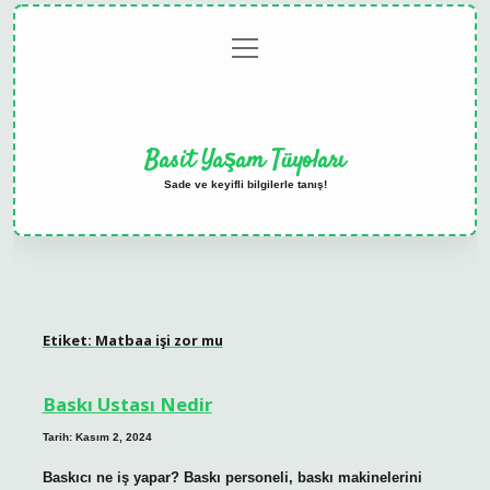
menüyü
Anasayfa
Gizlilik
Yasal
Hakkımızda
aç
Politikası
Uyarı
Basit Yaşam Tüyoları
Sade ve keyifli bilgilerle tanış!
Etiket:
Matbaa işi zor mu
Baskı Ustası Nedir
Tarih: Kasım 2, 2024
Baskıcı ne iş yapar? Baskı personeli, baskı makinelerini