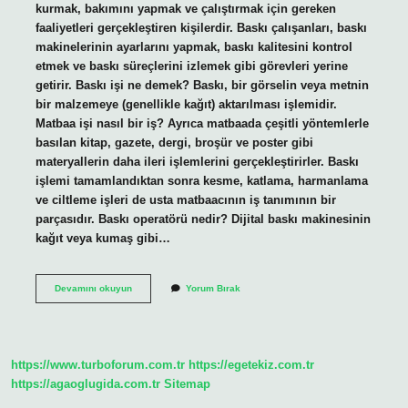
kurmak, bakımını yapmak ve çalıştırmak için gereken
faaliyetleri gerçekleştiren kişilerdir. Baskı çalışanları, baskı
makinelerinin ayarlarını yapmak, baskı kalitesini kontrol
etmek ve baskı süreçlerini izlemek gibi görevleri yerine
getirir. Baskı işi ne demek? Baskı, bir görselin veya metnin
bir malzemeye (genellikle kağıt) aktarılması işlemidir.
Matbaa işi nasıl bir iş? Ayrıca matbaada çeşitli yöntemlerle
basılan kitap, gazete, dergi, broşür ve poster gibi
materyallerin daha ileri işlemlerini gerçekleştirirler. Baskı
işlemi tamamlandıktan sonra kesme, katlama, harmanlama
ve ciltleme işleri de usta matbaacının iş tanımının bir
parçasıdır. Baskı operatörü nedir? Dijital baskı makinesinin
kağıt veya kumaş gibi…
Baskı
Devamını okuyun
Yorum Bırak
Ustası
Nedir
https://www.turboforum.com.tr
https://egetekiz.com.tr
https://agaoglugida.com.tr
Sitemap