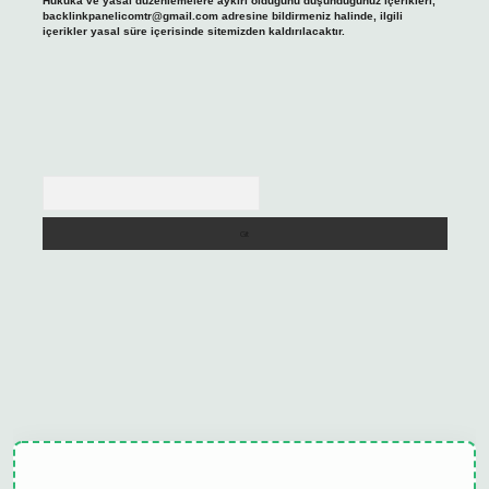
Hukuka ve yasal düzenlemelere aykırı olduğunu düşündüğünüz içerikleri,
backlinkpanelicomtr@gmail.com
adresine bildirmeniz halinde, ilgili
içerikler yasal süre içerisinde sitemizden kaldırılacaktır.
Arama
ulipbet güncel