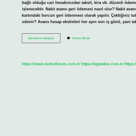
bağlı olduğu cari hesabınızdan taksit, kira vb. düzenli ödeme
işlenecektir. Nakit avans geri ödemesi nasıl olur? Nakit avans
kartındaki borcun geri ödenmesi olarak yapılır. Çektiğiniz t
odenir? Avans hesap ekstreleri her ayın son iş günü, yani t
Avans
Devamını okuyun
Yorum Bırak
Hesap
Ödemesi
Nasıl
Olur
https://www.turboforum.com.tr
https://egetekiz.com.tr
https: