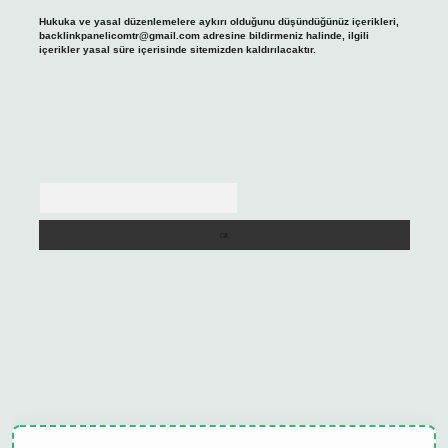
Hukuka ve yasal düzenlemelere aykırı olduğunu düşündüğünüz içerikleri,
backlinkpanelicomtr@gmail.com
adresine bildirmeniz halinde, ilgili
içerikler yasal süre içerisinde sitemizden kaldırılacaktır.
Arama
ulipbet güncel