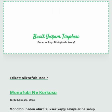
menüyü
Anasayfa
Gizlilik
Yasal
Hakkımızda
aç
Politikası
Uyarı
Basit Yaşam Tüyoları
Sade ve keyifli bilgilerle tanış!
Etiket:
Niktofobi nedir
Monofobi Ne Korkusu
Tarih: Ekim 28, 2024
Monofobi neden olur? Yüksek kaygı seviyelerine sahip