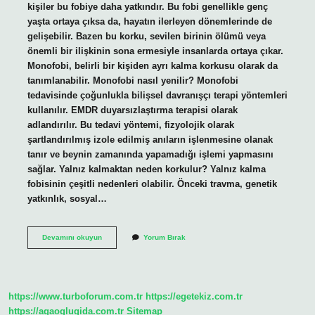
kişiler bu fobiye daha yatkındır. Bu fobi genellikle genç
yaşta ortaya çıksa da, hayatın ilerleyen dönemlerinde de
gelişebilir. Bazen bu korku, sevilen birinin ölümü veya
önemli bir ilişkinin sona ermesiyle insanlarda ortaya çıkar.
Monofobi, belirli bir kişiden ayrı kalma korkusu olarak da
tanımlanabilir. Monofobi nasıl yenilir? Monofobi
tedavisinde çoğunlukla bilişsel davranışçı terapi yöntemleri
kullanılır. EMDR duyarsızlaştırma terapisi olarak
adlandırılır. Bu tedavi yöntemi, fizyolojik olarak
şartlandırılmış izole edilmiş anıların işlenmesine olanak
tanır ve beynin zamanında yapamadığı işlemi yapmasını
sağlar. Yalnız kalmaktan neden korkulur? Yalnız kalma
fobisinin çeşitli nedenleri olabilir. Önceki travma, genetik
yatkınlık, sosyal…
Monofobi
Devamını okuyun
Yorum Bırak
Ne
Korkusu
https://www.turboforum.com.tr
https://egetekiz.com.tr
https://agaoglugida.com.tr
Sitemap