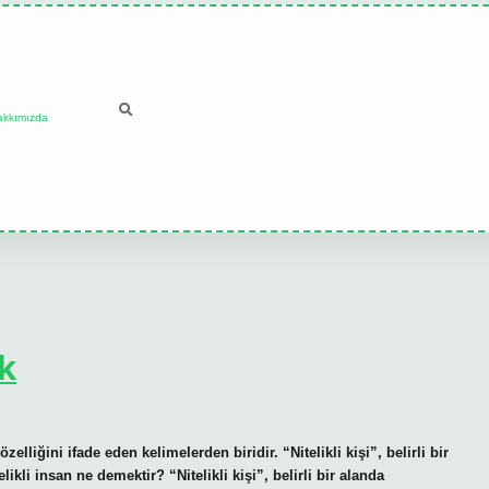
akkımızda
k
 özelliğini ifade eden kelimelerden biridir. “Nitelikli kişi”, belirli bir
ikli insan ne demektir? “Nitelikli kişi”, belirli bir alanda