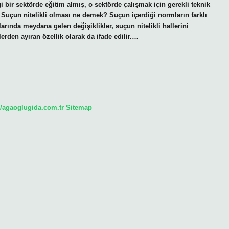
i bir sektörde eğitim almış, o sektörde çalışmak için gerekli teknik
r. Suçun nitelikli olması ne demek? Suçun içerdiği normların farklı
rında meydana gelen değişiklikler, suçun nitelikli hallerini
ylerden ayıran özellik olarak da ifade edilir.…
//agaoglugida.com.tr
Sitemap