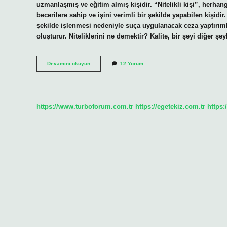
uzmanlaşmış ve eğitim almış kişidir. “Nitelikli kişi”, herhang
becerilere sahip ve işini verimli bir şekilde yapabilen kişidi
şekilde işlenmesi nedeniyle suça uygulanacak ceza yaptırımla
oluşturur. Niteliklerini ne demektir? Kalite, bir şeyi diğer şe
Nitelikli
Devamını okuyun
12 Yorum
Olması
Ne
Demek
https://www.turboforum.com.tr
https://egetekiz.com.tr
https: