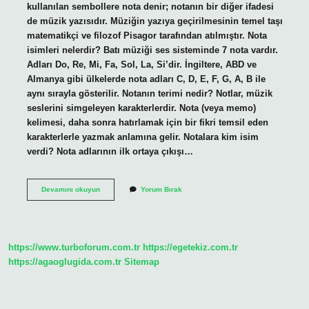
kullanılan sembollere nota denir; notanın bir diğer ifadesi
de müzik yazısıdır. Müziğin yazıya geçirilmesinin temel taşı
matematikçi ve filozof Pisagor tarafından atılmıştır. Nota
isimleri nelerdir? Batı müziği ses sisteminde 7 nota vardır.
Adları Do, Re, Mi, Fa, Sol, La, Si’dir. İngiltere, ABD ve
Almanya gibi ülkelerde nota adları C, D, E, F, G, A, B ile
aynı sırayla gösterilir. Notanın terimi nedir? Notlar, müzik
seslerini simgeleyen karakterlerdir. Nota (veya memo)
kelimesi, daha sonra hatırlamak için bir fikri temsil eden
karakterlerle yazmak anlamına gelir. Notalara kim isim
verdi? Nota adlarının ilk ortaya çıkışı…
Bir
Devamını okuyun
Yorum Bırak
Notanın
Adı
Nedir
https://www.turboforum.com.tr
https://egetekiz.com.tr
https://agaoglugida.com.tr
Sitemap