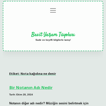
menüyü
Anasayfa
Gizlilik
Yasal
Hakkımızda
aç
Politikası
Uyarı
Basit Yaşam Tüyoları
Sade ve keyifli bilgilerle tanış!
Etiket:
Nota kağıdına ne denir
Bir Notanın Adı Nedir
Tarih: Ekim 28, 2024
Notanın diğer adı nedir? Müziğin sesini belirtmek için